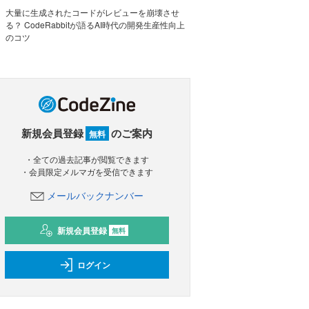
大量に生成されたコードがレビューを崩壊させ
る？ CodeRabbitが語るAI時代の開発生産性向上
のコツ
新規会員登録
のご案内
無料
・全ての過去記事が閲覧できます
・会員限定メルマガを受信できます
メールバックナンバー
新規会員登録
無料
ログイン