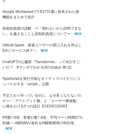
Google Workspaceで7月27日週に発表された新
機能をまとめて紹介
技術的負債の誤解 〜「測れないから説明できな
い」を越えることと認知的負債について〜
NEW
GitHub Spark、新規ユーザーの受け入れを停止し
8月にサービス終了へ
NEW
ChatGPTの心臓部『Transformer』って何がすご
いの？ #マンガでわかるAIの仕組み 第1話
TypeScriptを実行可能なネイティブバイナリにコ
ンパイルする「scriptc」公開
予定どおり作っているのに、なぜ良くならないの
か──「アウトプット脳」と「ユーザー価値脳」
に橋をかける3つの設計【CEDEC2026】
PR数1.6倍、変更行数1.8倍、平均マージ時間37%
削減──ABEMAが進めるAI駆動開発の現在地
NEW