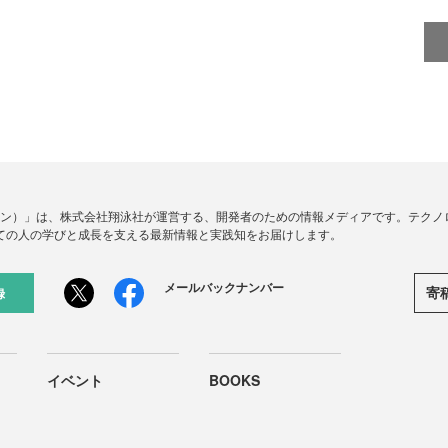
ードジン）」は、株式会社翔泳社が運営する、開発者のための情報メディアです。テク
ての人の学びと成長を支える最新情報と実践知をお届けします。
メールバックナンバー
寄
録
イベント
BOOKS