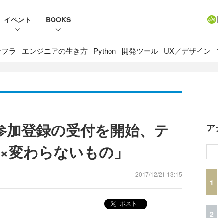
イベント
BOOKS
ンフラ
エンジニアの生き方
Python
開発ツール
UX／デザイン
」参加登録の受付を開始、テ
ア
×変わらないもの」
2017/12/21 13:15
1
ポスト
2