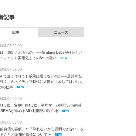
着記事
記事
ニュース
/08/07 09:00
は「測定されるもの」──Grafana Labsが検証した
エージェント実用化までの6つの疑い
NEW
/08/07 08:00
AIで速く作れても成果は増えないのか──及川卓也
説く、AIネイティブ時代に人間が手放してはいけな
つの仕事
NEW
/08/06 09:00
数1.6倍、変更行数1.8倍、平均マージ時間37%削減
ABEMAが進めるAI駆動開発の現在地
NEW
/08/06 08:00
的負債の誤解 〜「測れないから説明できない」を
ることと認知的負債について〜
NEW