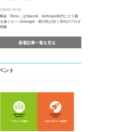
/08/05 09:00
議事録「Rimo」はOpenAI、Anthropic時代にどう勝
を描くか──元Google・相川氏が説く現代のプロダ
戦略
新着記事一覧を見る
ベント