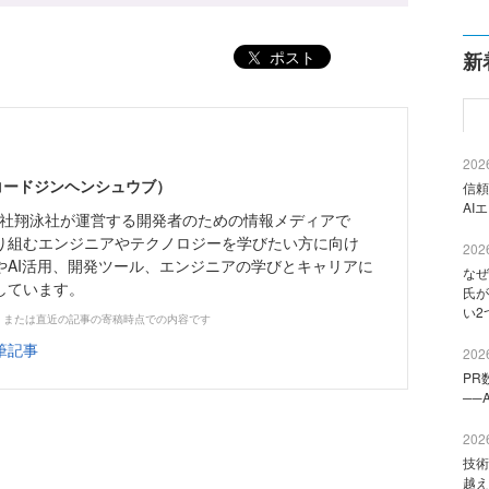
ポスト
新
2026
（コードジンヘンシュウブ）
信頼
AI
株式会社翔泳社が運営する開発者のための情報メディアで
り組むエンジニアやテクノロジーを学びたい方に向け
2026
やAI活用、開発ツール、エンジニアの学びとキャリアに
なぜ
しています。
氏が
い2
、または直近の記事の寄稿時点での内容です
筆記事
2026
PR
──
2026
技術
越え