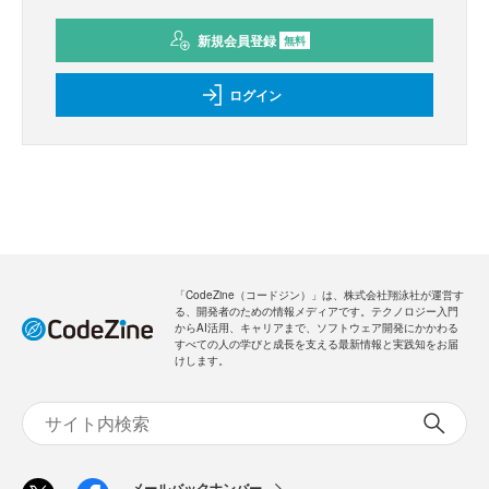
新規会員登録
無料
ログイン
「CodeZine（コードジン）」は、株式会社翔泳社が運営す
る、開発者のための情報メディアです。テクノロジー入門
からAI活用、キャリアまで、ソフトウェア開発にかかわる
すべての人の学びと成長を支える最新情報と実践知をお届
けします。
メールバックナンバー