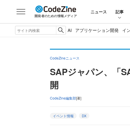
ニュース
記事
開発者のための情報メディア
AI
アプリケーション開発
イ
CodeZineニュース
SAPジャパン、「SAP 
開
CodeZine編集部
[著]
イベント情報
DX