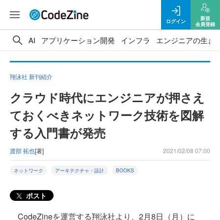
新規
ログイン
会員登録
AI
アプリケーション開発
インフラ
エンジニアの生き
翔泳社 新刊紹介
クラウド時代にエンジニアが押さえ
ておくべきネットワーク技術を図解
する入門書が発売
渡部 拓也
[著]
2021/02/08 07:00
ネットワーク
アーキテクチャ・設計
BOOKS
ポスト
CodeZineを運営する翔泳社より、2月8日（月）に