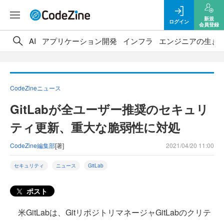
新規
ログイン
会員登録
AI
アプリケーション開発
インフラ
エンジニアの生き
CodeZineニュース
GitLabが全ユーザー推奨のセキュリ
ティ更新、重大な脆弱性に対処
CodeZine編集部
[著]
2021/04/20 11:00
セキュリティ
ニュース
GitLab
ポスト
米GitLabは、GitリポジトリマネージャGitLabのクリテ