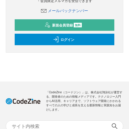
・会員限定メルマガを受信できます
メールバックナンバー
新規会員登録
無料
ログイン
「CodeZine（コードジン）」は、株式会社翔泳社が運営す
る、開発者のための情報メディアです。テクノロジー入門
からAI活用、キャリアまで、ソフトウェア開発にかかわる
すべての人の学びと成長を支える最新情報と実践知をお届
けします。