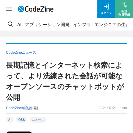
新規
ログイン
会員登録
AI
アプリケーション開発
インフラ
エンジニアの生き
CodeZineニュース
長期記憶とインターネット検索によ
って、より洗練された会話が可能な
オープンソースのチャットボットが
公開
CodeZine編集部
[著]
2021/07/21 11:00
AI
OSS
ニュース