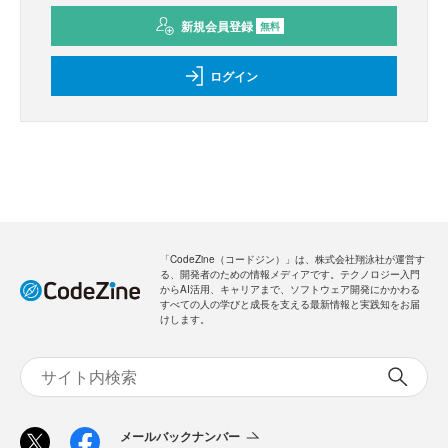
新規会員登録
無料
ログイン
「CodeZine（コードジン）」は、株式会社翔泳社が運営す
る、開発者のための情報メディアです。テクノロジー入門
からAI活用、キャリアまで、ソフトウェア開発にかかわる
すべての人の学びと成長を支える最新情報と実践知をお届
けします。
メールバックナンバー