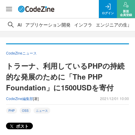
新規
ログイン
会員登録
AI
アプリケーション開発
インフラ
エンジニアの生き
CodeZineニュース
トラーナ、利用しているPHPの持続
的な発展のために「The PHP
Foundation」に1500USDを寄付
CodeZine編集部
[著]
2021/12/01 10:00
PHP
OSS
ニュース
ポスト