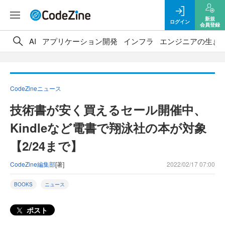
新規
ログイン
会員登録
AI
アプリケーション開発
インフラ
エンジニアの生き
CodeZineニュース
技術書が安く買えるセール開催中、
Kindleなど電書で翔泳社の本が対象
【2/24まで】
CodeZine編集部
[著]
2022/02/17 07:00
BOOKS
ニュース
ポスト