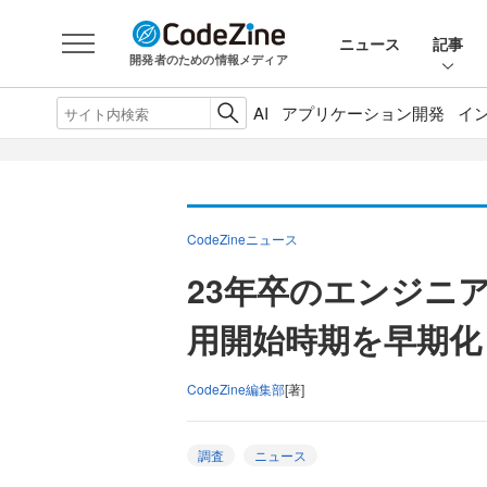
ニュース
記事
開発者のための情報メディア
AI
アプリケーション開発
イ
CodeZineニュース
23年卒のエンジニ
用開始時期を早期化
CodeZine編集部
[著]
調査
ニュース