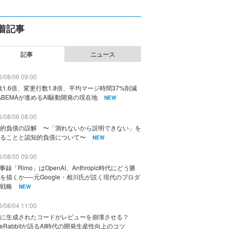
着記事
記事
ニュース
/08/06 09:00
数1.6倍、変更行数1.8倍、平均マージ時間37%削減
ABEMAが進めるAI駆動開発の現在地
NEW
/08/06 08:00
的負債の誤解 〜「測れないから説明できない」を
ることと認知的負債について〜
NEW
/08/05 09:00
議事録「Rimo」はOpenAI、Anthropic時代にどう勝
を描くか──元Google・相川氏が説く現代のプロダ
戦略
NEW
/08/04 11:00
に生成されたコードがレビューを崩壊させる？
deRabbitが語るAI時代の開発生産性向上のコツ