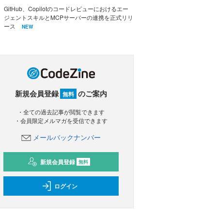
GitHub、Copilotのコードレビューにおけるエー
ジェントスキルとMCPサーバーの連携を正式リリ
ース
NEW
新規会員登録
のご案内
無料
・全ての過去記事が閲覧できます
・会員限定メルマガを受信できます
メールバックナンバー
新規会員登録
無料
ログイン