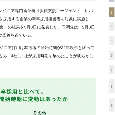
ンジニア専門新卒向け就職支援エージェント「レバ
3
を採用する企業の新卒採用担当者を対象に実施し
4
査」の結果を3月8日に発表した。同調査は、2月8日
有効回答を得ている。
5
ジニア採用は本選考の開始時期が22年度卒と比べて
6
を占め、4社に1社が採用時期を早めたことが明らかに
7
8
9