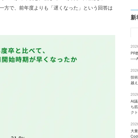
。一方で、前年度よりも「遅くなった」という回答は
新
2026
PR
──
2026
技術
越え
2026
AI
ち筋
クト
2026
大量
Co