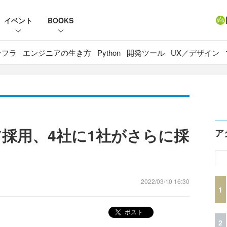
イベント
BOOKS
ンフラ
エンジニアの生き方
Python
開発ツール
UX／デザイン
ア採用、4社に1社がさらに採
ア
2022/03/10 16:30
1
ポスト
2