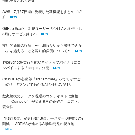
AWS、7月27日週に発表した新機能をまとめて紹
介
NEW
GitHub Spark、新規ユーザーの受け入れを停止し
8月にサービス終了へ
NEW
技術的負債の誤解 〜「測れないから説明できな
い」を越えることと認知的負債について〜
NEW
TypeScriptを実行可能なネイティブバイナリにコ
ンパイルする「scriptc」公開
NEW
ChatGPTの心臓部『Transformer』って何がすご
いの？ #マンガでわかるAIの仕組み 第1話
数兆規模のデータを現場のコンテキストに変換
──「Computer」が変えるAIの正確さ、コスト、
安全性
PR数1.6倍、変更行数1.8倍、平均マージ時間37%
削減──ABEMAが進めるAI駆動開発の現在地
NEW