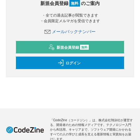
新規会員登録
のご案内
無料
・全ての過去記事が閲覧できます
・会員限定メルマガを受信できます
メールバックナンバー
新規会員登録
無料
ログイン
「CodeZine（コードジン）」は、株式会社翔泳社が運営す
る、開発者のための情報メディアです。テクノロジー入門
からAI活用、キャリアまで、ソフトウェア開発にかかわる
すべての人の学びと成長を支える最新情報と実践知をお届
けします。