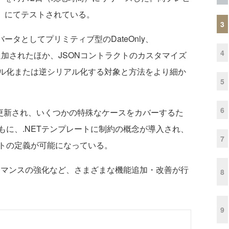
view 3」にてテストされている。
3
コンバータとしてプリミティブ型のDateOnly、
4
、Halfが追加されたほか、JSONコントラクトのカスタマイズ
ル化または逆シリアル化する対象と方法をより細か
5
6
r APIが更新され、いくつかの特殊なケースをカバーするた
もに、.NETテンプレートに制約の概念が導入され、
7
トの定義が可能になっている。
ォーマンスの強化など、さまざまな機能追加・改善が行
8
9