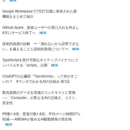
NEW
Google Workspaceで7月27日週に発表された新
機能をまとめて紹介
GitHub Spark、新規ユーザーの受け入れを停止し
8月にサービス終了へ
NEW
技術的負債の誤解 〜「測れないから説明できな
い」を越えることと認知的負債について〜
NEW
TypeScriptを実行可能なネイティブバイナリにコ
ンパイルする「scriptc」公開
NEW
ChatGPTの心臓部『Transformer』って何がすご
いの？ #マンガでわかるAIの仕組み 第1話
数兆規模のデータを現場のコンテキストに変換
──「Computer」が変えるAIの正確さ、コスト、
安全性
PR数1.6倍、変更行数1.8倍、平均マージ時間37%
削減──ABEMAが進めるAI駆動開発の現在地
NEW