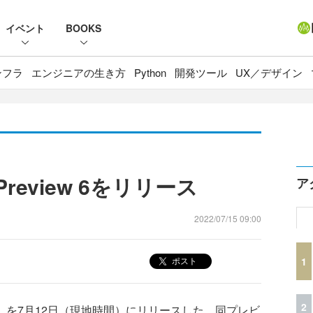
イベント
BOOKS
ンフラ
エンジニアの生き方
Python
開発ツール
UX／デザイン
7 Preview 6をリリース
ア
2022/07/15 09:00
1
ポスト
2
view 6」を7月12日（現地時間）にリリースした。同プレビ