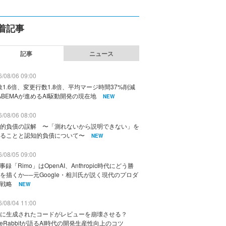
着記事
記事
ニュース
/08/06 09:00
数1.6倍、変更行数1.8倍、平均マージ時間37%削減
ABEMAが進めるAI駆動開発の現在地
NEW
/08/06 08:00
的負債の誤解 〜「測れないから説明できない」を
ることと認知的負債について〜
NEW
/08/05 09:00
議事録「Rimo」はOpenAI、Anthropic時代にどう勝
を描くか──元Google・相川氏が説く現代のプロダ
戦略
NEW
/08/04 11:00
に生成されたコードがレビューを崩壊させる？
deRabbitが語るAI時代の開発生産性向上のコツ