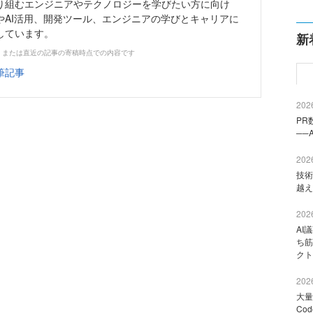
り組むエンジニアやテクノロジーを学びたい方に向け
やAI活用、開発ツール、エンジニアの学びとキャリアに
しています。
新
、または直近の記事の寄稿時点での内容です
筆記事
2026
PR
──
2026
技術
越え
2026
AI
ち筋
クト
2026
大量
Co