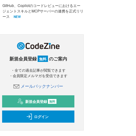
GitHub、Copilotのコードレビューにおけるエー
ジェントスキルとMCPサーバーの連携を正式リリ
ース
NEW
新規会員登録
のご案内
無料
・全ての過去記事が閲覧できます
・会員限定メルマガを受信できます
メールバックナンバー
新規会員登録
無料
ログイン