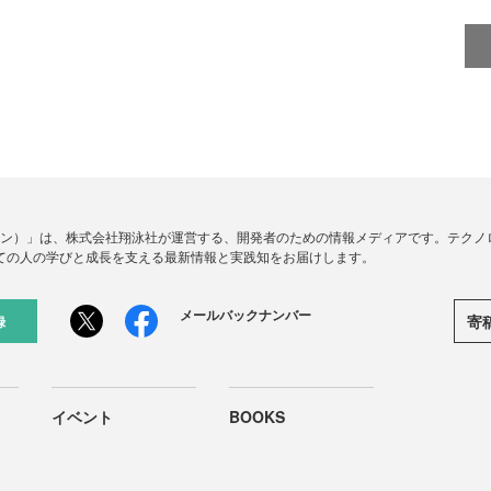
ードジン）」は、株式会社翔泳社が運営する、開発者のための情報メディアです。テク
ての人の学びと成長を支える最新情報と実践知をお届けします。
メールバックナンバー
寄
録
イベント
BOOKS