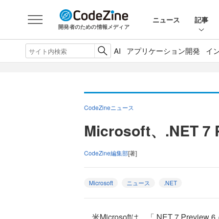
ニュース
記事
開発者のための情報メディア
AI
アプリケーション開発
イ
CodeZineニュース
Microsoft、.NET 
CodeZine編集部
[著]
Microsoft
ニュース
.NET
米Microsoftは、「.NET 7 Pre