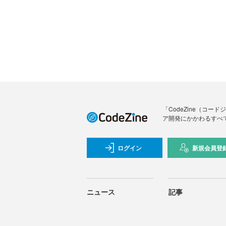
「CodeZine（コ
ア開発にかかわるすべ
ログイン
新規会員登
ニュース
記事