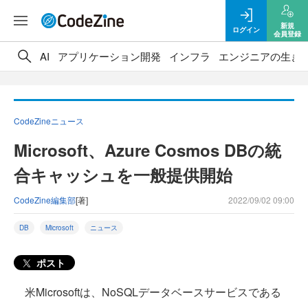
新規
ログイン
会員登録
AI
アプリケーション開発
インフラ
エンジニアの生き
CodeZineニュース
Microsoft、Azure Cosmos DBの統
合キャッシュを一般提供開始
CodeZine編集部
[著]
2022/09/02 09:00
DB
Microsoft
ニュース
ポスト
米Microsoftは、NoSQLデータベースサービスである