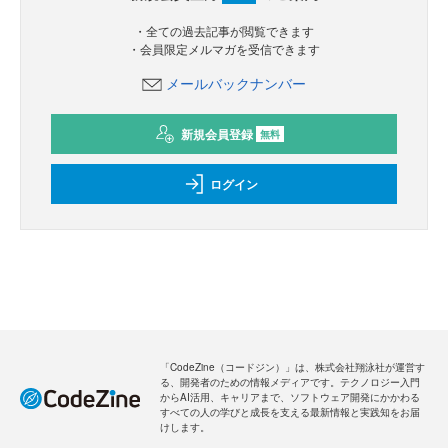
・全ての過去記事が閲覧できます
・会員限定メルマガを受信できます
メールバックナンバー
新規会員登録
無料
ログイン
「CodeZine（コードジン）」は、株式会社翔泳社が運営す
る、開発者のための情報メディアです。テクノロジー入門
からAI活用、キャリアまで、ソフトウェア開発にかかわる
すべての人の学びと成長を支える最新情報と実践知をお届
けします。