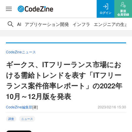
新規
ログイン
会員登録
AI
アプリケーション開発
インフラ
エンジニアの生き
CodeZineニュース
ギークス、ITフリーランス市場にお
ける需給トレンドを表す「ITフリー
ランス案件倍率レポート」の2022年
10月～12月版を発表
CodeZine編集部
[著]
2023/02/16 15:30
調査
ニュース