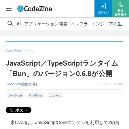
新規
ログイン
会員登録
AI
アプリケーション開発
インフラ
エンジニアの生き
CodeZineニュース
JavaScript／TypeScriptランタイム
「Bun」のバージョン0.6.8が公開
CodeZine編集部
[著]
2023/06/22 09:00
JavaScript
TypeScript
ニュース
ポスト
米Ovenは、JavaScriptCoreエンジンを利用してZig言