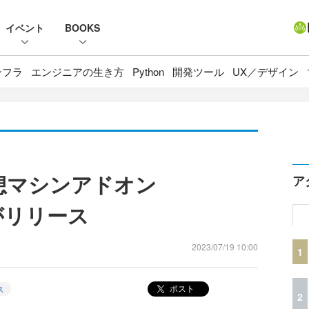
イベント
BOOKS
ンフラ
エンジニアの生き方
Python
開発ツール
UX／デザイン
け仮想マシンアドオン
ア
0」がリリース
2023/07/19 10:00
1
ポスト
ス
2