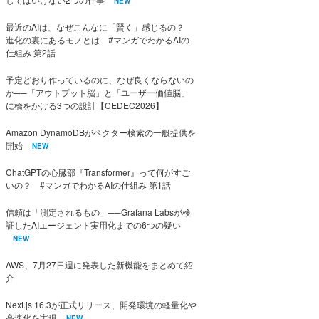
NEW
最近のAIは、なぜこんなに「賢く」感じるの？
進化の裏にあるモノとは #マンガでわかるAIの
仕組み 第2話
予定どおり作っているのに、なぜ良くならないの
か──「アウトプット脳」と「ユーザー価値脳」
に橋をかける3つの設計【CEDEC2026】
Amazon DynamoDBがベクター検索の一般提供を
開始
NEW
ChatGPTの心臓部『Transformer』って何がすご
いの？ #マンガでわかるAIの仕組み 第1話
信頼は「測定されるもの」──Grafana Labsが検
証したAIエージェント実用化までの6つの疑い
NEW
AWS、7月27日週に発表した新機能をまとめて紹
介
Next.js 16.3が正式リリース、開発環境の軽量化や
高速化を実現
NEW