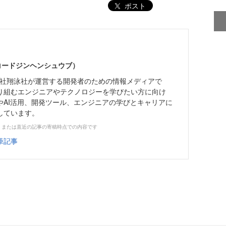
ポスト
（コードジンヘンシュウブ）
株式会社翔泳社が運営する開発者のための情報メディアで
り組むエンジニアやテクノロジーを学びたい方に向け
やAI活用、開発ツール、エンジニアの学びとキャリアに
しています。
、または直近の記事の寄稿時点での内容です
筆記事