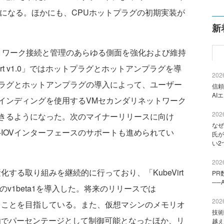
が容易になる。ほかにも、CPUホットプラグの初期実装が
新
ネットワーク接続と管理のあらゆる側面を強化および維持
rt v1.0」ではホットプラグとホットアンプラグを導
2026
ラグとホットアンプラグの導入によって、ユーザー
信頼
AI
インディングを使用するVMセカンダリネットワーク
2026
きるようになった。次のマイナーリリースに向け
なぜ
-IOVインターフェースのサポートも進められてい
氏が
い2
2026
素化する取り組みを継続的に行っており、「KubeVirt
PR
──
t.io APIのv1beta1を導入した。将来のリリースでは
2026
 APIをv1にすることを目指している。また、仮想マシンのメモリオ
技術
パーセンテージとして制御可能となったほか、リ
内で
越え