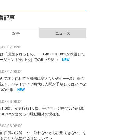
着記事
記事
ニュース
/08/07 09:00
は「測定されるもの」──Grafana Labsが検証した
エージェント実用化までの6つの疑い
NEW
/08/07 08:00
AIで速く作れても成果は増えないのか──及川卓也
説く、AIネイティブ時代に人間が手放してはいけな
つの仕事
NEW
/08/06 09:00
数1.6倍、変更行数1.8倍、平均マージ時間37%削減
ABEMAが進めるAI駆動開発の現在地
/08/06 08:00
的負債の誤解 〜「測れないから説明できない」を
ることと認知的負債について〜