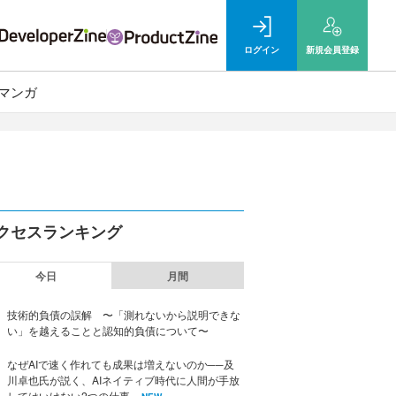
ログイン
新規
会員登録
マンガ
クセスランキング
今日
月間
技術的負債の誤解 〜「測れないから説明できな
い」を越えることと認知的負債について〜
なぜAIで速く作れても成果は増えないのか──及
川卓也氏が説く、AIネイティブ時代に人間が手放
してはいけない2つの仕事