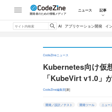
ニュース
記事
開発者のための情報メディア
AI
アプリケーション開発
イ
CodeZineニュース
Kubernetes向
「KubeVirt v1.
CodeZine編集部
[著]
開発／設計／テスト
開発ツール
ニュー