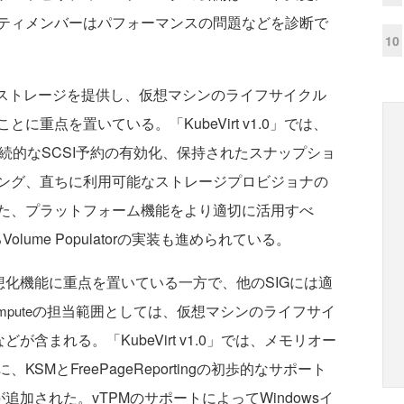
ティメンバーはパフォーマンスの問題などを診断で
10
 VMに永続ストレージを提供し、仮想マシンのライフサイクル
重点を置いている。「KubeVirt v1.0」では、
永続的なSCSI予約の有効化、保持されたスナップショ
ング、直ちに利用可能なストレージプロビジョナの
た、プラットフォーム機能をより適切に活用すべ
代わるVolume Populatorの実装も進められている。
のコア仮想化機能に重点を置いている一方で、他のSIGには適
の担当範囲としては、仮想マシンのライフサイ
mpute
が含まれる。「KubeVirt v1.0」では、メモリオー
MとFreePageReportingの初歩的なサポート
追加された。vTPMのサポートによってWindowsイ