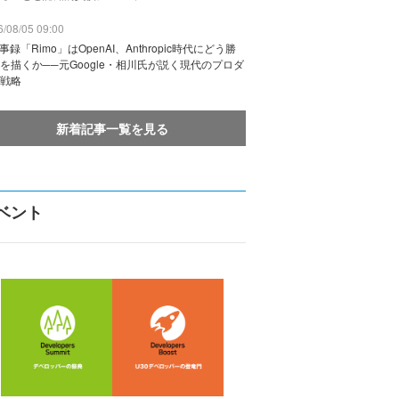
/08/05 09:00
議事録「Rimo」はOpenAI、Anthropic時代にどう勝
を描くか──元Google・相川氏が説く現代のプロダ
戦略
新着記事一覧を見る
ベント