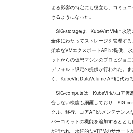
よる影響の特定にも役立ち、コミュニ
きるようになった。
SIG-storageは、KubeVirt
全体にわたってストレージを管理することに
柔軟なVMエクスポートAPIの提供、
ットからの仮想マシンのプロビジョニ
デフォルト設定の提供が行われた。ま
く、KubeVirt DataVolume APIに
SIG-computeは、KubeVirt
合しない機能も網羅しており、
SIG-co
クル、移行、コアAPIのメンテナンスなど
バーコミットの機能を追加するとともに、KS
が行われ、永続的なvTPMのサポートが