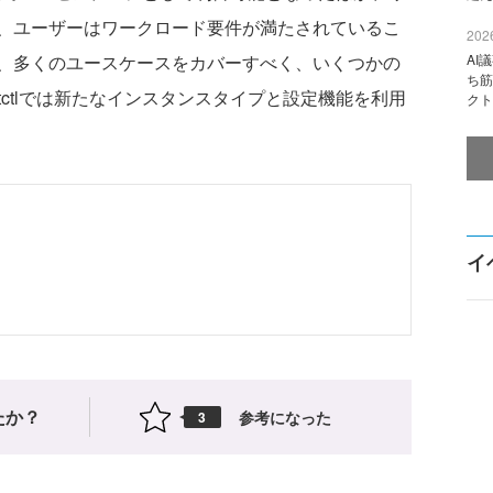
、ユーザーはワークロード要件が満たされているこ
2026
、多くのユースケースをカバーすべく、いくつかの
AI
ち筋
tctlでは新たなインスタンスタイプと設定機能を利用
クト
イ
たか？
参考になった
3