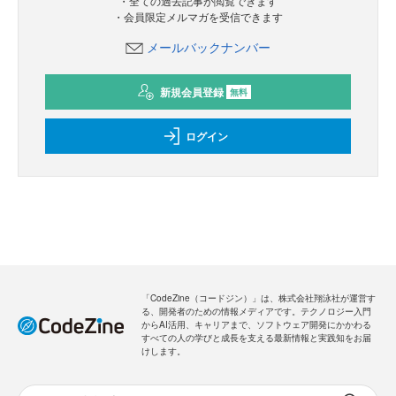
・全ての過去記事が閲覧できます
・会員限定メルマガを受信できます
メールバックナンバー
新規会員登録
無料
ログイン
「CodeZine（コードジン）」は、株式会社翔泳社が運営す
る、開発者のための情報メディアです。テクノロジー入門
からAI活用、キャリアまで、ソフトウェア開発にかかわる
すべての人の学びと成長を支える最新情報と実践知をお届
けします。