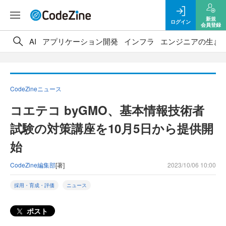
新規
ログイン
会員登録
AI
アプリケーション開発
インフラ
エンジニアの生き
CodeZineニュース
コエテコ byGMO、基本情報技術者
試験の対策講座を10月5日から提供開
始
CodeZine編集部
[著]
2023/10/06 10:00
採用・育成・評価
ニュース
ポスト