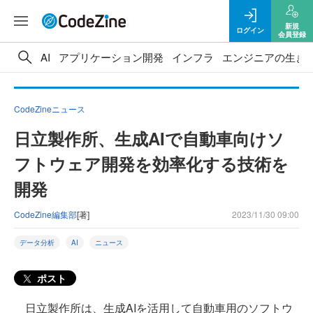
新規
ログイン
会員登録
AI
アプリケーション開発
インフラ
エンジニアの生き
CodeZineニュース
日立製作所、生成AIで自動車向けソ
フトウェア開発を効率化する技術を
開発
CodeZine編集部
[著]
2023/11/30 09:00
データ分析
AI
ニュース
ポスト
日立製作所は、生成AIを活用して自動車用のソフトウ