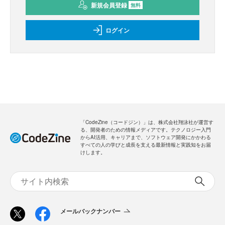
新規会員登録
無料
ログイン
「CodeZine（コードジン）」は、株式会社翔泳社が運営す
る、開発者のための情報メディアです。テクノロジー入門
からAI活用、キャリアまで、ソフトウェア開発にかかわる
すべての人の学びと成長を支える最新情報と実践知をお届
けします。
メールバックナンバー