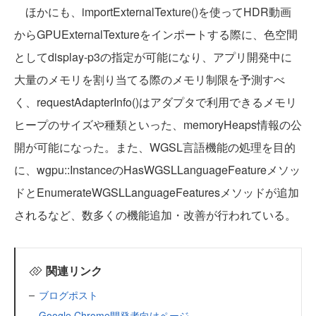
ほかにも、importExternalTexture()を使ってHDR動画
からGPUExternalTextureをインポートする際に、色空間
としてdisplay-p3の指定が可能になり、アプリ開発中に
大量のメモリを割り当てる際のメモリ制限を予測すべ
く、requestAdapterInfo()はアダプタで利用できるメモリ
ヒープのサイズや種類といった、memoryHeaps情報の公
開が可能になった。また、WGSL言語機能の処理を目的
に、wgpu::InstanceのHasWGSLLanguageFeatureメソッ
ドとEnumerateWGSLLanguageFeaturesメソッドが追加
されるなど、数多くの機能追加・改善が行われている。
関連リンク
ブログポスト
Google Chrome開発者向けページ