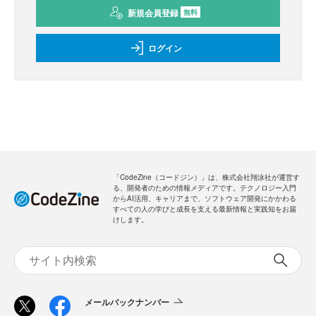
新規会員登録
無料
ログイン
「CodeZine（コードジン）」は、株式会社翔泳社が運営す
る、開発者のための情報メディアです。テクノロジー入門
からAI活用、キャリアまで、ソフトウェア開発にかかわる
すべての人の学びと成長を支える最新情報と実践知をお届
けします。
メールバックナンバー