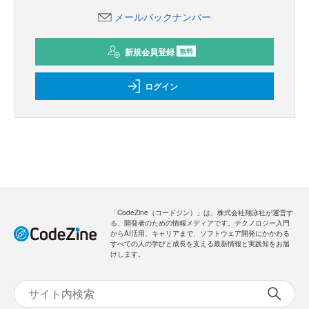
メールバックナンバー
新規会員登録
無料
ログイン
「CodeZine（コードジン）」は、株式会社翔泳社が運営す
る、開発者のための情報メディアです。テクノロジー入門
からAI活用、キャリアまで、ソフトウェア開発にかかわる
すべての人の学びと成長を支える最新情報と実践知をお届
けします。