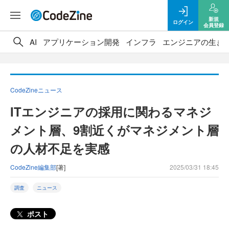
新規
ログイン
会員登録
AI
アプリケーション開発
インフラ
エンジニアの生き
CodeZineニュース
ITエンジニアの採用に関わるマネジ
メント層、9割近くがマネジメント層
の人材不足を実感
CodeZine編集部
[著]
2025/03/31 18:45
調査
ニュース
ポスト