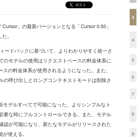
ポスト
3
Cursor」の最新バージョンとなる「Cursor 0.50」
した。
4
らのフィードバックに基づいて、よりわかりやすく統一さ
5
てのモデルの使用はリクエストベースの料金体系に
ベースの料金体系が使用されるようになった。また、
6
ルの呼び出しとロングコンテキストモードは削除さ
7
の最新モデルすべてで可能になった。よりシンプルなト
8
必要な時にフルコントロールできる。また、モデル
確認が可能になり、新たなモデルがリリースされた
能が使える。
9