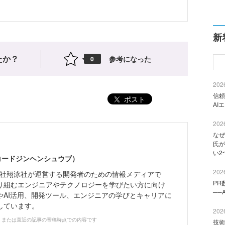
新
たか？
参考になった
0
2026
信頼
ポスト
AI
2026
なぜ
氏が
い2
（コードジンヘンシュウブ）
2026
株式会社翔泳社が運営する開発者のための情報メディアで
PR
り組むエンジニアやテクノロジーを学びたい方に向け
──
やAI活用、開発ツール、エンジニアの学びとキャリアに
しています。
2026
、または直近の記事の寄稿時点での内容です
技術