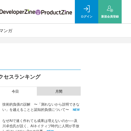
ログイン
新規
会員登録
マンガ
クセスランキング
今日
月間
技術的負債の誤解 〜「測れないから説明できな
い」を越えることと認知的負債について〜
NEW
なぜAIで速く作れても成果は増えないのか──及
川卓也氏が説く、AIネイティブ時代に人間が手放
してはいけない2つの仕事