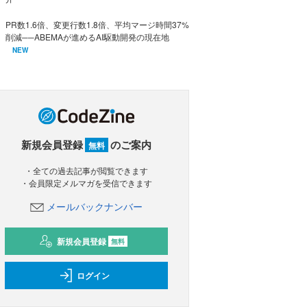
PR数1.6倍、変更行数1.8倍、平均マージ時間37%
削減──ABEMAが進めるAI駆動開発の現在地
NEW
新規会員登録
のご案内
無料
・全ての過去記事が閲覧できます
・会員限定メルマガを受信できます
メールバックナンバー
新規会員登録
無料
ログイン