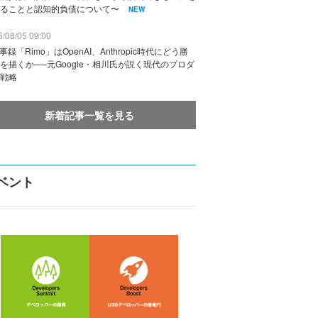
ることと認知的負債について〜
NEW
/08/05 09:00
議事録「Rimo」はOpenAI、Anthropic時代にどう勝
を描くか──元Google・相川氏が説く現代のプロダ
戦略
新着記事一覧を見る
ベント