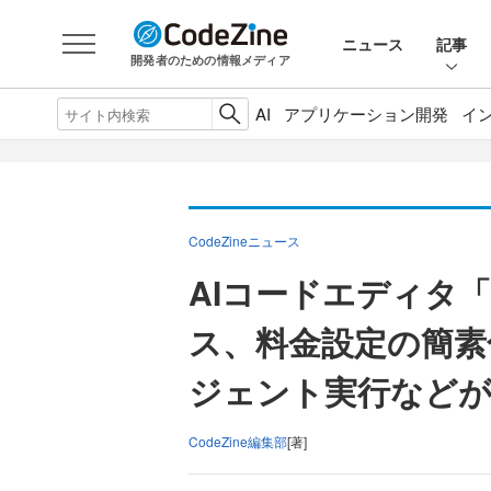
ニュース
記事
開発者のための情報メディア
AI
アプリケーション開発
イ
CodeZineニュース
AIコードエディタ「Cu
ス、料金設定の簡素
ジェント実行などが
CodeZine編集部
[著]