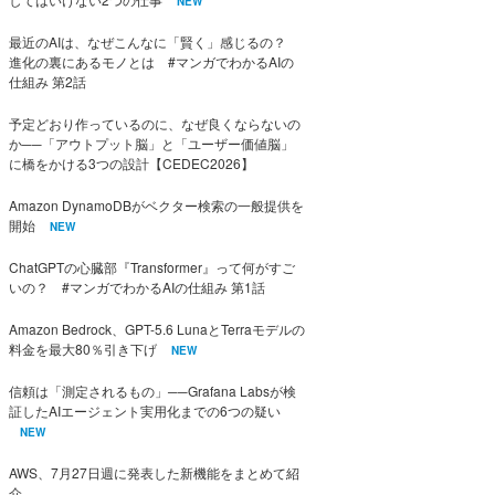
NEW
最近のAIは、なぜこんなに「賢く」感じるの？
進化の裏にあるモノとは #マンガでわかるAIの
仕組み 第2話
予定どおり作っているのに、なぜ良くならないの
か──「アウトプット脳」と「ユーザー価値脳」
に橋をかける3つの設計【CEDEC2026】
Amazon DynamoDBがベクター検索の一般提供を
開始
NEW
ChatGPTの心臓部『Transformer』って何がすご
いの？ #マンガでわかるAIの仕組み 第1話
Amazon Bedrock、GPT-5.6 LunaとTerraモデルの
料金を最大80％引き下げ
NEW
信頼は「測定されるもの」──Grafana Labsが検
証したAIエージェント実用化までの6つの疑い
NEW
AWS、7月27日週に発表した新機能をまとめて紹
介