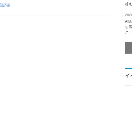
越え
筆記事
2026
AI
ち筋
クト
イ