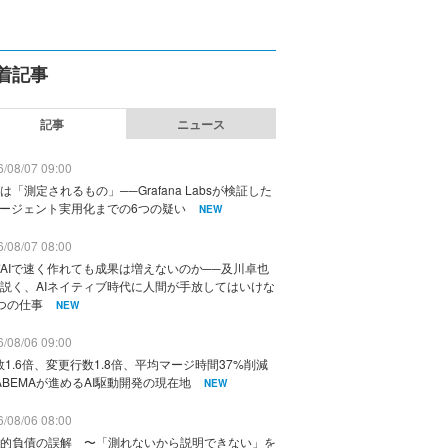
着記事
記事
ニュース
/08/07 09:00
は「測定されるもの」──Grafana Labsが検証した
エージェント実用化までの6つの疑い
NEW
/08/07 08:00
AIで速く作れても成果は増えないのか──及川卓也
説く、AIネイティブ時代に人間が手放してはいけな
つの仕事
NEW
/08/06 09:00
数1.6倍、変更行数1.8倍、平均マージ時間37%削減
ABEMAが進めるAI駆動開発の現在地
NEW
/08/06 08:00
的負債の誤解 〜「測れないから説明できない」を