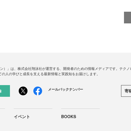
ードジン）」は、株式会社翔泳社が運営する、開発者のための情報メディアです。テク
ての人の学びと成長を支える最新情報と実践知をお届けします。
メールバックナンバー
寄
録
イベント
BOOKS