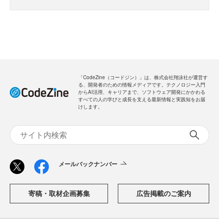
「CodeZine（コードジン）」は、株式会社翔泳社が運営す
る、開発者のための情報メディアです。テクノロジー入門
からAI活用、キャリアまで、ソフトウェア開発にかかわる
すべての人の学びと成長を支える最新情報と実践知をお届
けします。
メールバックナンバー
寄稿・取材企画募集
広告掲載のご案内