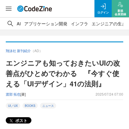
新規
ログイン
会員登録
AI
アプリケーション開発
インフラ
エンジニアの生き
翔泳社 新刊紹介
（AD）
エンジニアも知っておきたいUIの改
善点がひとめでわかる 『今すぐ使
える「UIデザイン」41の法則』
渡部 拓也
[著]
2025/07/24 07:00
UI／UX
BOOKS
ニュース
ポスト