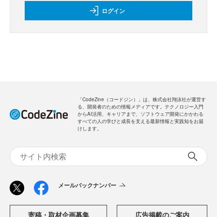
ログイン
「CodeZine（コードジン）」は、株式会社翔泳社が運営す
る、開発者のための情報メディアです。テクノロジー入門
からAI活用、キャリアまで、ソフトウェア開発にかかわる
すべての人の学びと成長を支える最新情報と実践知をお届
けします。
メールバックナンバー
寄稿・取材企画募集
広告掲載のご案内