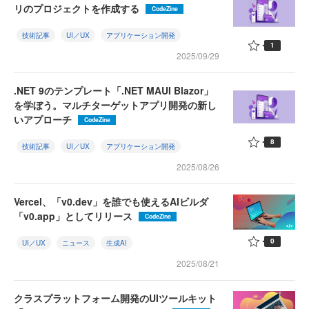
リのプロジェクトを作成する
CodeZine
技術記事
UI／UX
アプリケーション開発
1
2025/09/29
.NET 9のテンプレート「.NET MAUI Blazor」
を学ぼう。マルチターゲットアプリ開発の新し
いアプローチ
CodeZine
8
技術記事
UI／UX
アプリケーション開発
2025/08/26
Vercel、「v0.dev」を誰でも使えるAIビルダ
「v0.app」としてリリース
CodeZine
0
UI／UX
ニュース
生成AI
2025/08/21
クラスプラットフォーム開発のUIツールキット