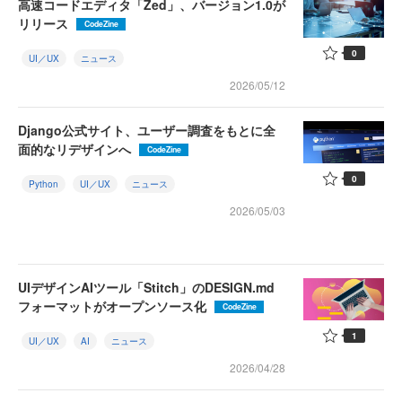
高速コードエディタ「Zed」、バージョン1.0が
リリース
CodeZine
0
UI／UX
ニュース
2026/05/12
Django公式サイト、ユーザー調査をもとに全
面的なリデザインへ
CodeZine
0
Python
UI／UX
ニュース
2026/05/03
UIデザインAIツール「Stitch」のDESIGN.md
フォーマットがオープンソース化
CodeZine
1
UI／UX
AI
ニュース
2026/04/28