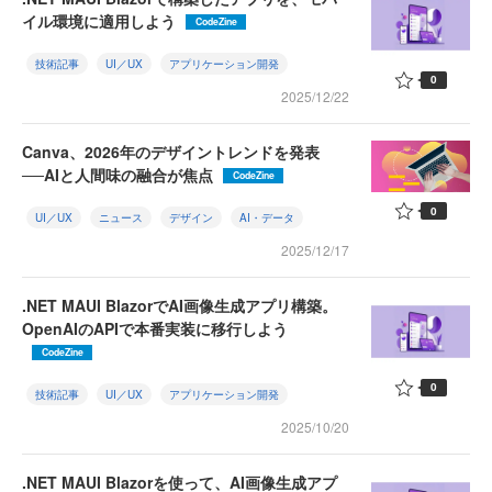
イル環境に適用しよう
CodeZine
技術記事
UI／UX
アプリケーション開発
0
2025/12/22
Canva、2026年のデザイントレンドを発表
──AIと人間味の融合が焦点
CodeZine
0
UI／UX
ニュース
デザイン
AI・データ
2025/12/17
.NET MAUI BlazorでAI画像生成アプリ構築。
OpenAIのAPIで本番実装に移行しよう
CodeZine
0
技術記事
UI／UX
アプリケーション開発
2025/10/20
.NET MAUI Blazorを使って、AI画像生成アプ