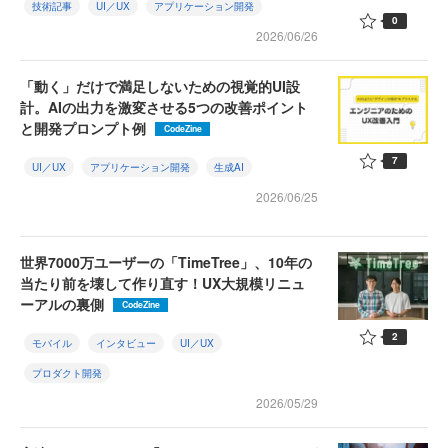
技術記事
UI／UX
アプリケーション開発
0
2026/06/26
「動く」だけで満足しないための視覚的UI設
計。AIの出力を激変させる5つの改善ポイント
と開発プロンプト例
CodeZine
7
UI／UX
アプリケーション開発
生成AI
2026/06/25
世界7000万ユーザーの「TimeTree」、10年の
当たり前を壊して作り直す！UX大規模リニュ
ーアルの裏側
CodeZine
2
モバイル
インタビュー
UI／UX
プロダクト開発
2026/05/29