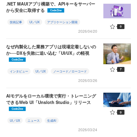
.NET MAUIアプリ構築で、APIキーをサーバー
から安全に取得する
CodeZine
技術記事
UI／UX
アプリケーション開発
0
2026/04/20
なぜ内製化した業務アプリは現場定着しないの
か──DXを失敗に追い込む「UI/UX」の軽視
CodeZine
7
インタビュー
UI／UX
ノーコード／ローコード
2026/03/26
AIモデルをローカル環境で実行・トレーニング
できるWeb UI「Unsloth Studio」リリース
CodeZine
0
UI／UX
ニュース
生成AI
2026/03/24