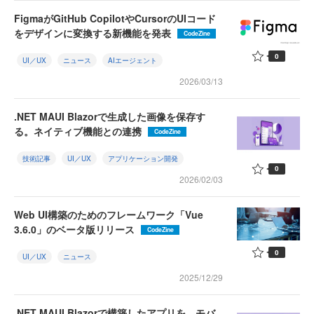
FigmaがGitHub CopilotやCursorのUIコード
をデザインに変換する新機能を発表
CodeZine
0
UI／UX
ニュース
AIエージェント
2026/03/13
.NET MAUI Blazorで生成した画像を保存す
る。ネイティブ機能との連携
CodeZine
技術記事
UI／UX
アプリケーション開発
0
2026/02/03
Web UI構築のためのフレームワーク「Vue
3.6.0」のベータ版リリース
CodeZine
0
UI／UX
ニュース
2025/12/29
.NET MAUI Blazorで構築したアプリを、モバ