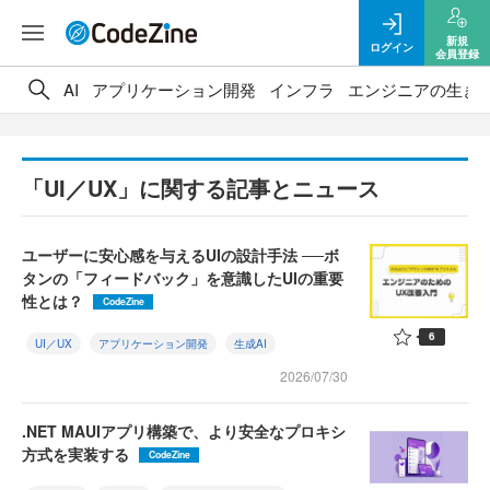
新規
ログイン
会員登録
AI
アプリケーション開発
インフラ
エンジニアの生き
「UI／UX」に関する記事とニュース
ユーザーに安心感を与えるUIの設計手法 ──ボ
タンの「フィードバック」を意識したUIの重要
性とは？
CodeZine
6
UI／UX
アプリケーション開発
生成AI
2026/07/30
.NET MAUIアプリ構築で、より安全なプロキシ
方式を実装する
CodeZine