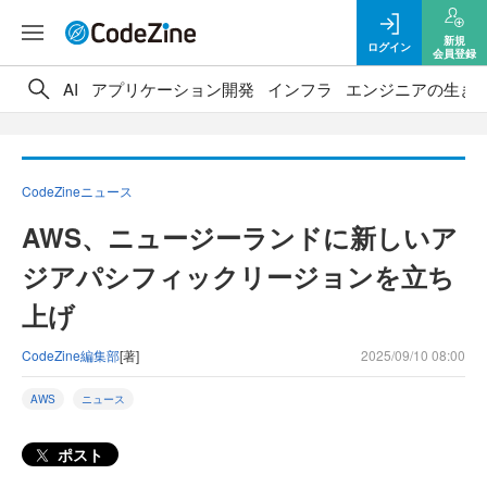
新規
ログイン
会員登録
AI
アプリケーション開発
インフラ
エンジニアの生き
CodeZineニュース
AWS、ニュージーランドに新しいア
ジアパシフィックリージョンを立ち
上げ
CodeZine編集部
[著]
2025/09/10 08:00
AWS
ニュース
ポスト