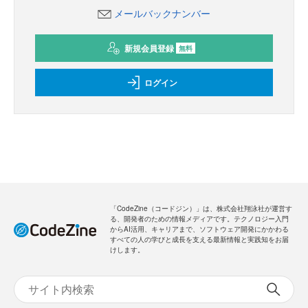
メールバックナンバー
新規会員登録
無料
ログイン
「CodeZine（コードジン）」は、株式会社翔泳社が運営す
る、開発者のための情報メディアです。テクノロジー入門
からAI活用、キャリアまで、ソフトウェア開発にかかわる
すべての人の学びと成長を支える最新情報と実践知をお届
けします。