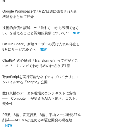
Google Workspaceで7月27日週に発表された新
機能をまとめて紹介
技術的負債の誤解 〜「測れないから説明できな
い」を越えることと認知的負債について〜
NEW
GitHub Spark、新規ユーザーの受け入れを停止し
8月にサービス終了へ
NEW
ChatGPTの心臓部『Transformer』って何がすご
いの？ #マンガでわかるAIの仕組み 第1話
TypeScriptを実行可能なネイティブバイナリにコ
ンパイルする「scriptc」公開
数兆規模のデータを現場のコンテキストに変換
──「Computer」が変えるAIの正確さ、コスト、
安全性
PR数1.6倍、変更行数1.8倍、平均マージ時間37%
削減──ABEMAが進めるAI駆動開発の現在地
NEW