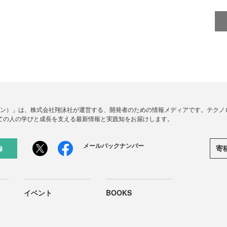
ードジン）」は、株式会社翔泳社が運営する、開発者のための情報メディアです。テク
ての人の学びと成長を支える最新情報と実践知をお届けします。
メールバックナンバー
寄
録
イベント
BOOKS