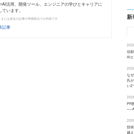
やAI活用、開発ツール、エンジニアの学びとキャリアに
しています。
新
、または直近の記事の寄稿時点での内容です
筆記事
2026
信頼
AI
2026
なぜ
氏が
い2
2026
PR
──
2026
技術
越え