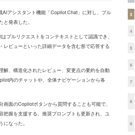
AIアシスタント機能「Copilot Chat」に対し、プル
3
たと発表した。
4
Chatはプルリクエストをコンテキストとして認識でき、
・レビューといった詳細データを含む形で応答する
5
6
理解、構造化されたレビュー、変更点の要約を自動
/copilot内のチャットや、全体ナビゲーションから各
7
8
面のCopilotボタンから質問することも可能で、
容把握を支援する。推奨プロンプトも更新され、ユ
うになった。
9