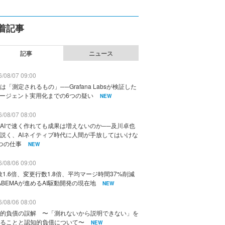
着記事
記事
ニュース
/08/07 09:00
は「測定されるもの」──Grafana Labsが検証した
エージェント実用化までの6つの疑い
NEW
/08/07 08:00
AIで速く作れても成果は増えないのか──及川卓也
説く、AIネイティブ時代に人間が手放してはいけな
つの仕事
NEW
/08/06 09:00
数1.6倍、変更行数1.8倍、平均マージ時間37%削減
ABEMAが進めるAI駆動開発の現在地
NEW
/08/06 08:00
的負債の誤解 〜「測れないから説明できない」を
ることと認知的負債について〜
NEW