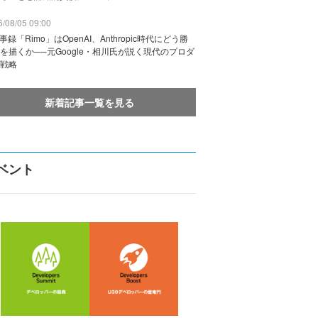
/08/05 09:00
議事録「Rimo」はOpenAI、Anthropic時代にどう勝
を描くか──元Google・相川氏が説く現代のプロダ
戦略
新着記事一覧を見る
ベント