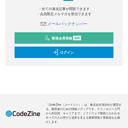
・全ての過去記事が閲覧できます
・会員限定メルマガを受信できます
メールバックナンバー
新規会員登録
無料
ログイン
「CodeZine（コードジン）」は、株式会社翔泳社が運営す
る、開発者のための情報メディアです。テクノロジー入門
からAI活用、キャリアまで、ソフトウェア開発にかかわる
すべての人の学びと成長を支える最新情報と実践知をお届
けします。