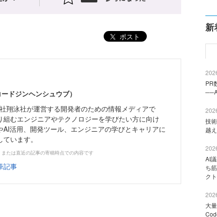
新
ポスト
2026
PR
──
（コードジンヘンシュウブ）
株式会社翔泳社が運営する開発者のための情報メディアで
2026
り組むエンジニアやテクノロジーを学びたい方に向け
技術
やAI活用、開発ツール、エンジニアの学びとキャリアに
越え
しています。
2026
、または直近の記事の寄稿時点での内容です
AI
筆記事
ち筋
クト
2026
大量
Co