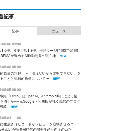
着記事
記事
ニュース
/08/06 09:00
数1.6倍、変更行数1.8倍、平均マージ時間37%削減
ABEMAが進めるAI駆動開発の現在地
NEW
/08/06 08:00
的負債の誤解 〜「測れないから説明できない」を
ることと認知的負債について〜
NEW
/08/05 09:00
議事録「Rimo」はOpenAI、Anthropic時代にどう勝
を描くか──元Google・相川氏が説く現代のプロダ
戦略
NEW
/08/04 11:00
に生成されたコードがレビューを崩壊させる？
deRabbitが語るAI時代の開発生産性向上のコツ