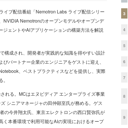
イブ配信番組「Nemotron Labs ライブ配信シリー
3
IDIA Nemotronのオープンモデルやオープンデ
4
ージェントやAIアプリケーションの構築方法を解説
5
ンで構成され、開発者が実践的な知識を得やすい設計
6
よびパートナー企業のエンジニアをゲストに迎え、
otebook、ベストプラクティスなどを提供し、実際
7
る。
始される。MCはエヌビディア エンタープライズ事業
8
ョンズ シニアマネージャの田仲顕至氏が務める。ゲス
究者の今井翔太氏、東京エレクトロンの西口賢弥氏が
9
高く本番環境で利用可能なAIの実現におけるオープ