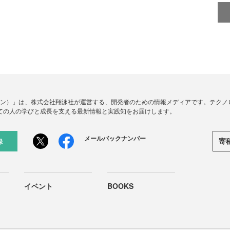
ードジン）」は、株式会社翔泳社が運営する、開発者のための情報メディアです。テク
ての人の学びと成長を支える最新情報と実践知をお届けします。
メールバックナンバー
寄
録
イベント
BOOKS