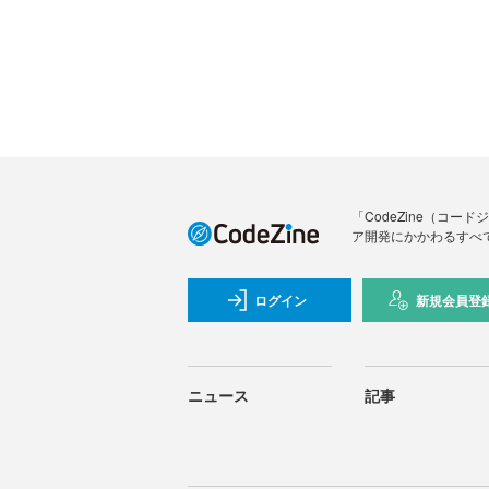
「CodeZine（コ
ア開発にかかわるすべ
ログイン
新規会員登
ニュース
記事