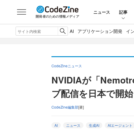
ニュース
記事
開発者のための情報メディア
AI
アプリケーション開発
イ
CodeZineニュース
NVIDIAが「Nemo
ブ配信を日本で開始、
CodeZine編集部
[著]
AI
ニュース
生成AI
AIエージェント