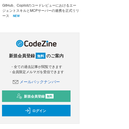
GitHub、Copilotのコードレビューにおけるエー
ジェントスキルとMCPサーバーの連携を正式リリ
ース
NEW
新規会員登録
のご案内
無料
・全ての過去記事が閲覧できます
・会員限定メルマガを受信できます
メールバックナンバー
新規会員登録
無料
ログイン