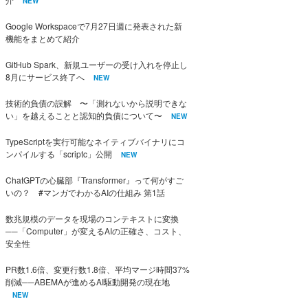
NEW
Google Workspaceで7月27日週に発表された新
機能をまとめて紹介
GitHub Spark、新規ユーザーの受け入れを停止し
8月にサービス終了へ
NEW
技術的負債の誤解 〜「測れないから説明できな
い」を越えることと認知的負債について〜
NEW
TypeScriptを実行可能なネイティブバイナリにコ
ンパイルする「scriptc」公開
NEW
ChatGPTの心臓部『Transformer』って何がすご
いの？ #マンガでわかるAIの仕組み 第1話
数兆規模のデータを現場のコンテキストに変換
──「Computer」が変えるAIの正確さ、コスト、
安全性
PR数1.6倍、変更行数1.8倍、平均マージ時間37%
削減──ABEMAが進めるAI駆動開発の現在地
NEW