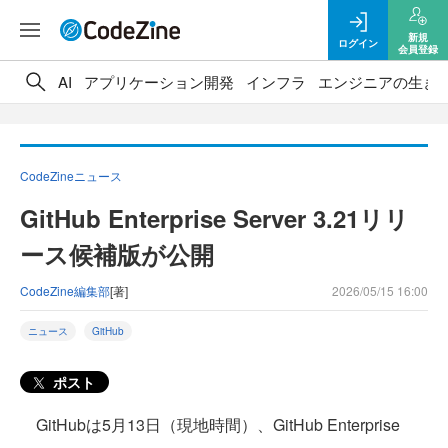
新規
ログイン
会員登録
AI
アプリケーション開発
インフラ
エンジニアの生き
CodeZineニュース
GitHub Enterprise Server 3.21リリ
ース候補版が公開
CodeZine編集部
[著]
2026/05/15 16:00
ニュース
GitHub
ポスト
GitHubは5月13日（現地時間）、GitHub Enterprise