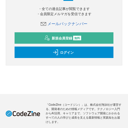
・全ての過去記事が閲覧できます
・会員限定メルマガを受信できます
メールバックナンバー
新規会員登録
無料
ログイン
「CodeZine（コードジン）」は、株式会社翔泳社が運営す
る、開発者のための情報メディアです。テクノロジー入門
からAI活用、キャリアまで、ソフトウェア開発にかかわる
すべての人の学びと成長を支える最新情報と実践知をお届
けします。