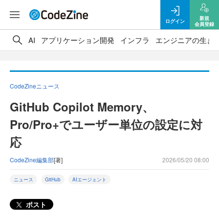
新規
ログイン
会員登録
AI
アプリケーション開発
インフラ
エンジニアの生き
CodeZineニュース
GitHub Copilot Memory、
Pro/Pro+でユーザー単位の設定に対
応
CodeZine編集部
[著]
2026/05/20 08:00
ニュース
GitHub
AIエージェント
ポスト