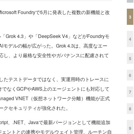
icrosoft Foundryで5月に発表した複数の新機能と改
3
k 4.3」や「DeepSeek V4」などがFoundryモ
4
モデルの幅が広がった。Grok 4.3は、高度なエー
応し、より厳格な安全性やガバナンスに配慮されて
5
6
したテストデータではなく、実運用時のトレースに
だけでなくGCPやAWS上のエージェントにも対応して
7
aged VNET（仮想ネットワーク分離）機能が正式
ークセキュリティが強化された。
8
ypeScript、.NET、Javaで最新バージョンとして機能追加
9
ージェントとの連携やモデルウェイト管理、ルーチン自