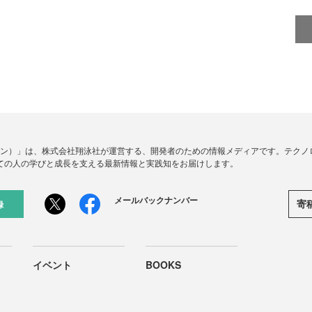
ードジン）」は、株式会社翔泳社が運営する、開発者のための情報メディアです。テク
ての人の学びと成長を支える最新情報と実践知をお届けします。
メールバックナンバー
寄
録
イベント
BOOKS