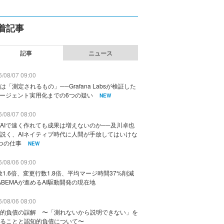
着記事
記事
ニュース
/08/07 09:00
は「測定されるもの」──Grafana Labsが検証した
エージェント実用化までの6つの疑い
NEW
/08/07 08:00
AIで速く作れても成果は増えないのか──及川卓也
説く、AIネイティブ時代に人間が手放してはいけな
つの仕事
NEW
/08/06 09:00
数1.6倍、変更行数1.8倍、平均マージ時間37%削減
ABEMAが進めるAI駆動開発の現在地
/08/06 08:00
的負債の誤解 〜「測れないから説明できない」を
ることと認知的負債について〜