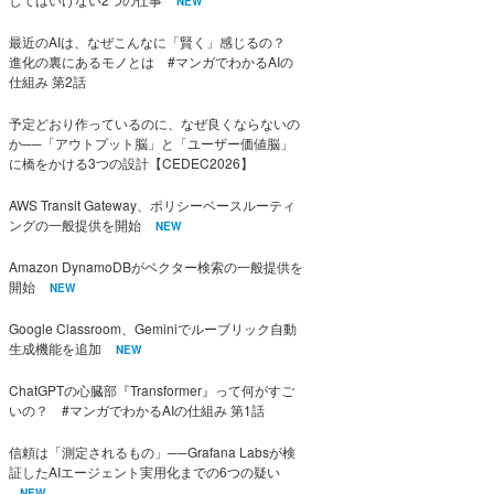
NEW
最近のAIは、なぜこんなに「賢く」感じるの？
進化の裏にあるモノとは #マンガでわかるAIの
仕組み 第2話
予定どおり作っているのに、なぜ良くならないの
か──「アウトプット脳」と「ユーザー価値脳」
に橋をかける3つの設計【CEDEC2026】
AWS Transit Gateway、ポリシーベースルーティ
ングの一般提供を開始
NEW
Amazon DynamoDBがベクター検索の一般提供を
開始
NEW
Google Classroom、Geminiでルーブリック自動
生成機能を追加
NEW
ChatGPTの心臓部『Transformer』って何がすご
いの？ #マンガでわかるAIの仕組み 第1話
信頼は「測定されるもの」──Grafana Labsが検
証したAIエージェント実用化までの6つの疑い
NEW