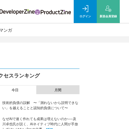
ログイン
新規
会員登録
マンガ
クセスランキング
今日
月間
技術的負債の誤解 〜「測れないから説明できな
い」を越えることと認知的負債について〜
なぜAIで速く作れても成果は増えないのか──及
川卓也氏が説く、AIネイティブ時代に人間が手放
してはいけない2つの仕事