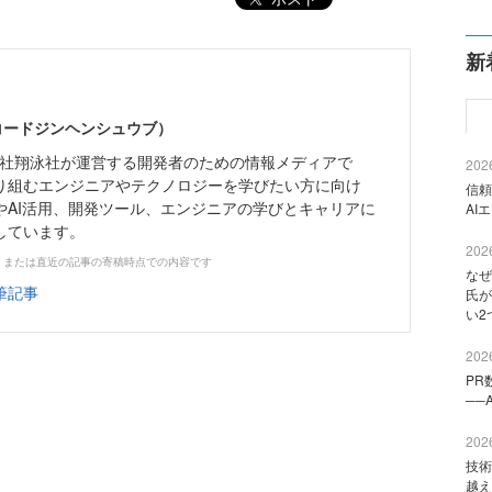
新
（コードジンヘンシュウブ）
株式会社翔泳社が運営する開発者のための情報メディアで
2026
り組むエンジニアやテクノロジーを学びたい方に向け
信頼
やAI活用、開発ツール、エンジニアの学びとキャリアに
AI
しています。
2026
、または直近の記事の寄稿時点での内容です
なぜ
筆記事
氏が
い2
2026
PR
──
2026
技術
越え