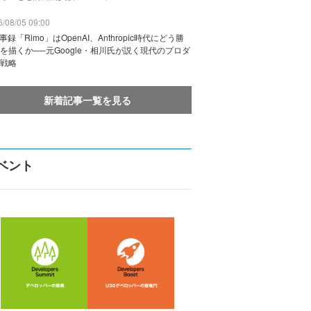
/08/05 09:00
議事録「Rimo」はOpenAI、Anthropic時代にどう勝
を描くか──元Google・相川氏が説く現代のプロダ
戦略
新着記事一覧を見る
ベント