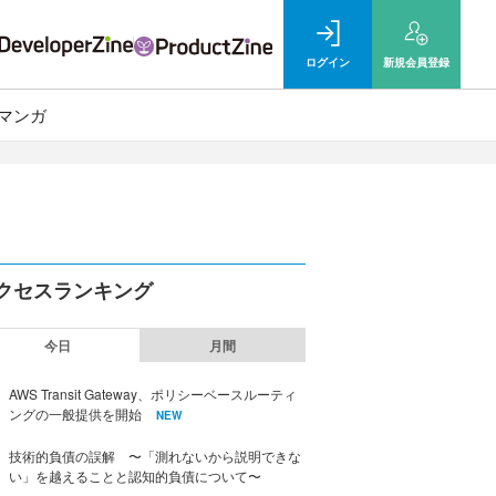
ログイン
新規
会員登録
マンガ
クセスランキング
今日
月間
AWS Transit Gateway、ポリシーベースルーティ
ングの一般提供を開始
NEW
技術的負債の誤解 〜「測れないから説明できな
い」を越えることと認知的負債について〜