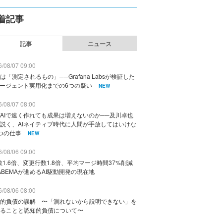
着記事
記事
ニュース
/08/07 09:00
は「測定されるもの」──Grafana Labsが検証した
エージェント実用化までの6つの疑い
NEW
/08/07 08:00
AIで速く作れても成果は増えないのか──及川卓也
説く、AIネイティブ時代に人間が手放してはいけな
つの仕事
NEW
/08/06 09:00
数1.6倍、変更行数1.8倍、平均マージ時間37%削減
ABEMAが進めるAI駆動開発の現在地
/08/06 08:00
的負債の誤解 〜「測れないから説明できない」を
ることと認知的負債について〜