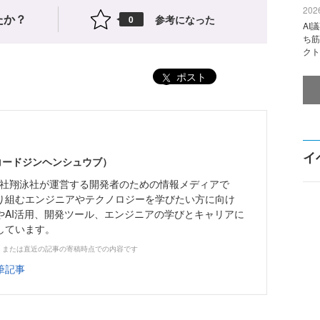
2026
たか？
参考になった
0
AI
ち筋
クト
ポスト
イ
（コードジンヘンシュウブ）
株式会社翔泳社が運営する開発者のための情報メディアで
り組むエンジニアやテクノロジーを学びたい方に向け
やAI活用、開発ツール、エンジニアの学びとキャリアに
しています。
、または直近の記事の寄稿時点での内容です
筆記事