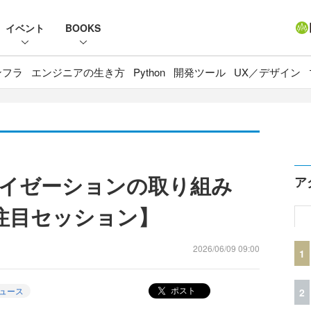
イベント
BOOKS
ンフラ
エンジニアの生き方
Python
開発ツール
UX／デザイン
ナイゼーションの取り組み
ア
 注目セッション】
2026/06/09 09:00
1
ポスト
ュース
2