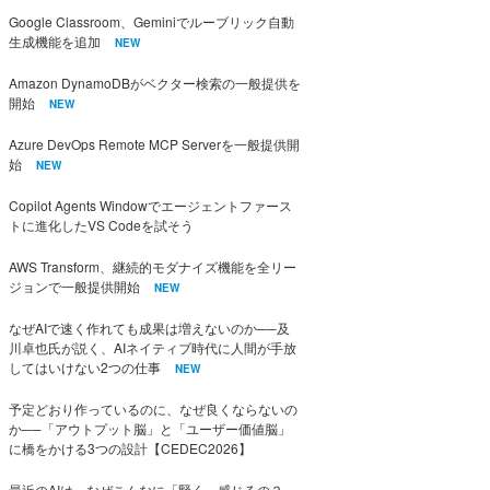
Google Classroom、Geminiでルーブリック自動
生成機能を追加
NEW
Amazon DynamoDBがベクター検索の一般提供を
開始
NEW
Azure DevOps Remote MCP Serverを一般提供開
始
NEW
Copilot Agents Windowでエージェントファース
トに進化したVS Codeを試そう
AWS Transform、継続的モダナイズ機能を全リー
ジョンで一般提供開始
NEW
なぜAIで速く作れても成果は増えないのか──及
川卓也氏が説く、AIネイティブ時代に人間が手放
してはいけない2つの仕事
NEW
予定どおり作っているのに、なぜ良くならないの
か──「アウトプット脳」と「ユーザー価値脳」
に橋をかける3つの設計【CEDEC2026】
最近のAIは、なぜこんなに「賢く」感じるの？