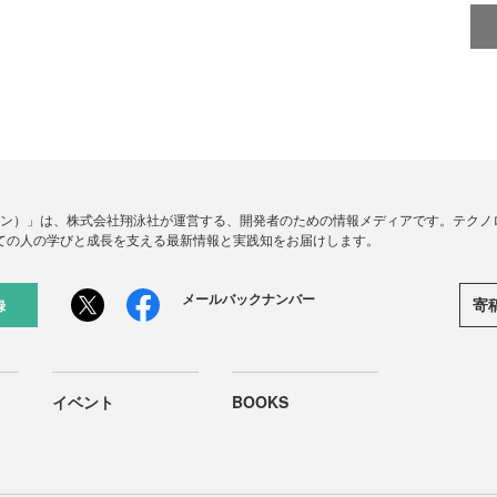
ードジン）」は、株式会社翔泳社が運営する、開発者のための情報メディアです。テク
ての人の学びと成長を支える最新情報と実践知をお届けします。
メールバックナンバー
寄
録
イベント
BOOKS