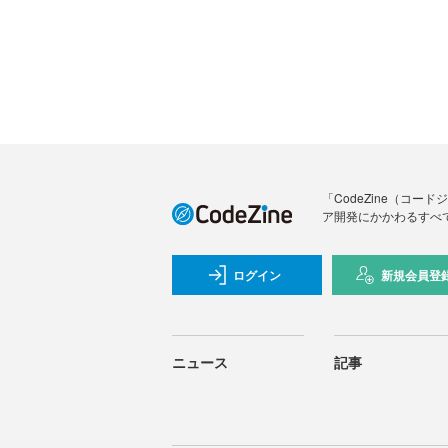
「CodeZine（コ
ア開発にかかわるすべ
ログイン
新規会員登
ニュース
記事