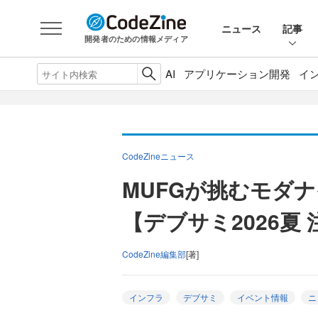
ニュース
記事
開発者のための情報メディア
AI
アプリケーション開発
イ
CodeZineニュース
MUFGが挑むモダ
【デブサミ2026夏
CodeZine編集部
[著]
インフラ
デブサミ
イベント情報
ニ