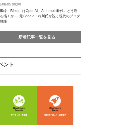
/08/05 09:00
議事録「Rimo」はOpenAI、Anthropic時代にどう勝
を描くか──元Google・相川氏が説く現代のプロダ
戦略
新着記事一覧を見る
ベント