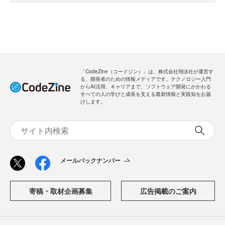
「CodeZine（コードジン）」は、株式会社翔泳社が運営す
る、開発者のための情報メディアです。テクノロジー入門
からAI活用、キャリアまで、ソフトウェア開発にかかわる
すべての人の学びと成長を支える最新情報と実践知をお届
けします。
メールバックナンバー
寄稿・取材企画募集
広告掲載のご案内