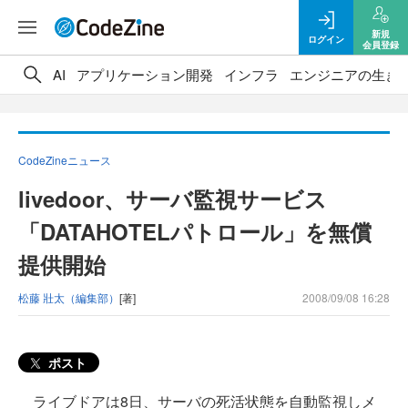
新規
ログイン
会員登録
AI
アプリケーション開発
インフラ
エンジニアの生き
CodeZineニュース
livedoor、サーバ監視サービス
「DATAHOTELパトロール」を無償
提供開始
松藤 壯太（編集部）
[著]
2008/09/08 16:28
ポスト
ライブドアは8日、サーバの死活状態を自動監視しメ