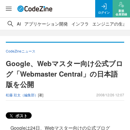
新規
ログイン
会員登録
AI
アプリケーション開発
インフラ
エンジニアの生き
CodeZineニュース
Google、Webマスター向け公式ブロ
グ「Webmaster Central」の日本語
版を公開
松藤 壯太（編集部）
[著]
2008/12/26 12:07
ポスト
Googleは24日、Webマスター向けの公式ブログ