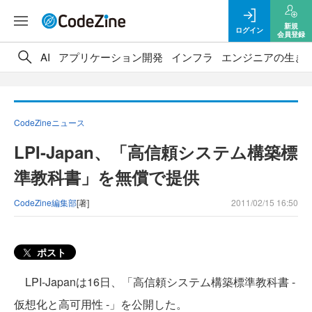
新規
ログイン
会員登録
AI
アプリケーション開発
インフラ
エンジニアの生き
CodeZineニュース
LPI-Japan、「高信頼システム構築標
準教科書」を無償で提供
CodeZine編集部
[著]
2011/02/15 16:50
ポスト
LPI-Japanは16日、「高信頼システム構築標準教科書 -
仮想化と高可用性 -」を公開した。