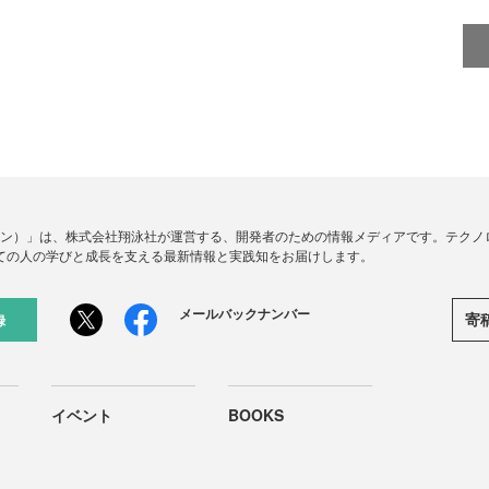
ードジン）」は、株式会社翔泳社が運営する、開発者のための情報メディアです。テク
ての人の学びと成長を支える最新情報と実践知をお届けします。
メールバックナンバー
寄
録
イベント
BOOKS