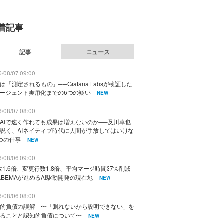
着記事
記事
ニュース
/08/07 09:00
は「測定されるもの」──Grafana Labsが検証した
エージェント実用化までの6つの疑い
NEW
/08/07 08:00
AIで速く作れても成果は増えないのか──及川卓也
説く、AIネイティブ時代に人間が手放してはいけな
つの仕事
NEW
/08/06 09:00
数1.6倍、変更行数1.8倍、平均マージ時間37%削減
ABEMAが進めるAI駆動開発の現在地
NEW
/08/06 08:00
的負債の誤解 〜「測れないから説明できない」を
ることと認知的負債について〜
NEW