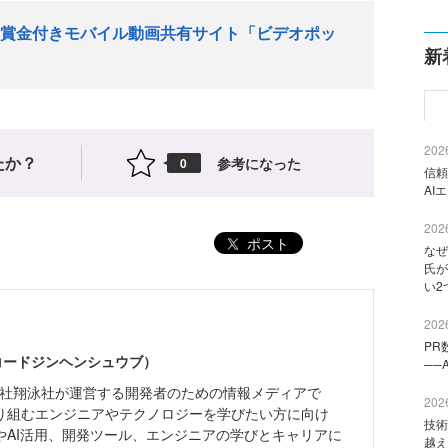
賞金付きモバイル動画共有サイト「ビデオポッ
新
2026
たか？
参考になった
0
信頼
AI
2026
ポスト
なぜ
氏が
い2
2026
PR
（コードジンヘンシュウブ）
──
株式会社翔泳社が運営する開発者のための情報メディアで
2026
り組むエンジニアやテクノロジーを学びたい方に向け
技術
やAI活用、開発ツール、エンジニアの学びとキャリアに
越え