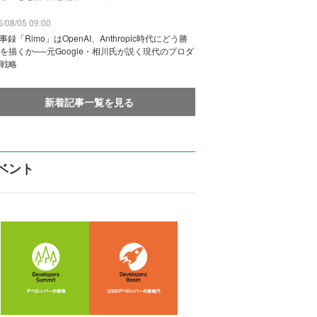
/08/05 09:00
議事録「Rimo」はOpenAI、Anthropic時代にどう勝
を描くか──元Google・相川氏が説く現代のプロダ
戦略
新着記事一覧を見る
ベント