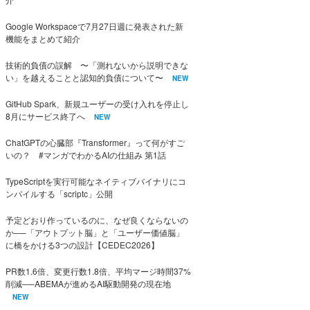
Google Workspaceで7月27日週に発表された新
機能をまとめて紹介
技術的負債の誤解 〜「測れないから説明できな
い」を越えることと認知的負債について〜
NEW
GitHub Spark、新規ユーザーの受け入れを停止し
8月にサービス終了へ
NEW
ChatGPTの心臓部『Transformer』って何がすご
いの？ #マンガでわかるAIの仕組み 第1話
TypeScriptを実行可能なネイティブバイナリにコ
ンパイルする「scriptc」公開
予定どおり作っているのに、なぜ良くならないの
か──「アウトプット脳」と「ユーザー価値脳」
に橋をかける3つの設計【CEDEC2026】
PR数1.6倍、変更行数1.8倍、平均マージ時間37%
削減──ABEMAが進めるAI駆動開発の現在地
NEW