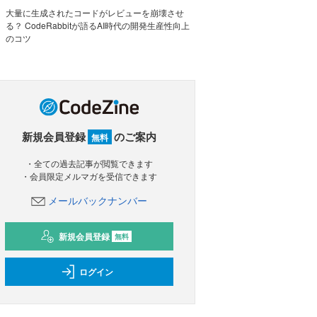
大量に生成されたコードがレビューを崩壊させ
る？ CodeRabbitが語るAI時代の開発生産性向上
のコツ
新規会員登録
のご案内
無料
・全ての過去記事が閲覧できます
・会員限定メルマガを受信できます
メールバックナンバー
新規会員登録
無料
ログイン