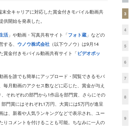
話端末全キャリアに対応した賞金付きモバイル動画共
3
提供開始を発表した。
4
生活
」や動画・写真共有サイト「
フォト蔵
」などの
営する、
ウノウ株式会社
（以下ウノウ）は9月14
5
た賞金付きモバイル動画共有サイト「
ビデオポッ
6
動画を誰でも簡単にアップロード・閲覧できるモバ
7
、毎月動画のアクセス数などに応じた、賞金が与え
り、それぞれの部門から1作品を部門賞、さらにその
8
。部門賞にはそれぞれ1万円、大賞には5万円が進呈
画は、新着や人気ランキングなどで表示され、ユー
9
たりコメントを付けることも可能。ちなみに一人の