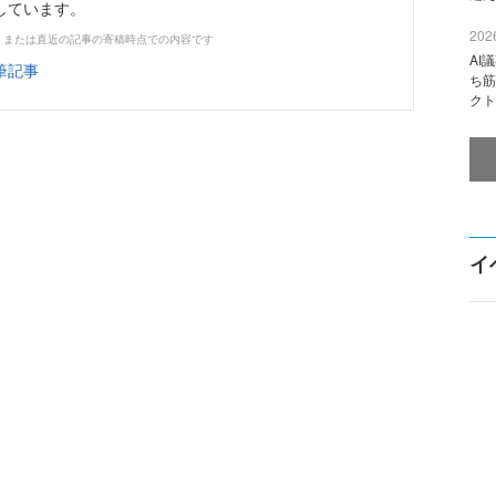
しています。
2026
、または直近の記事の寄稿時点での内容です
AI
筆記事
ち筋
クト
イ