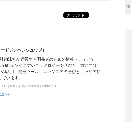
10
ポスト
（コードジンヘンシュウブ）
株式会社翔泳社が運営する開発者のための情報メディアで
り組むエンジニアやテクノロジーを学びたい方に向け
やAI活用、開発ツール、エンジニアの学びとキャリアに
しています。
、または直近の記事の寄稿時点での内容です
筆記事