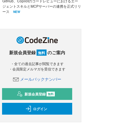
GitHub、Copilotのコードレビューにおけるエー
ジェントスキルとMCPサーバーの連携を正式リリ
ース
NEW
新規会員登録
のご案内
無料
・全ての過去記事が閲覧できます
・会員限定メルマガを受信できます
メールバックナンバー
新規会員登録
無料
ログイン