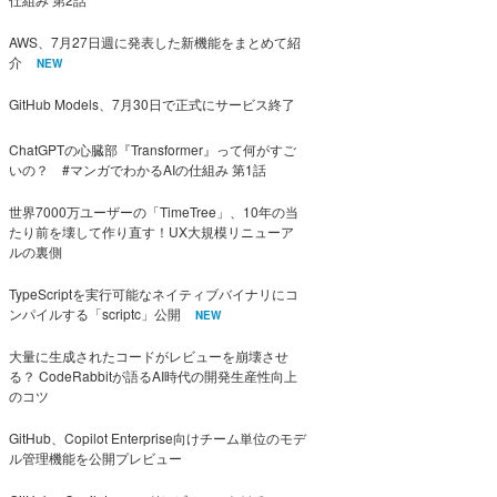
AWS、7月27日週に発表した新機能をまとめて紹
介
NEW
GitHub Models、7月30日で正式にサービス終了
ChatGPTの心臓部『Transformer』って何がすご
いの？ #マンガでわかるAIの仕組み 第1話
世界7000万ユーザーの「TimeTree」、10年の当
たり前を壊して作り直す！UX大規模リニューア
ルの裏側
TypeScriptを実行可能なネイティブバイナリにコ
ンパイルする「scriptc」公開
NEW
大量に生成されたコードがレビューを崩壊させ
る？ CodeRabbitが語るAI時代の開発生産性向上
のコツ
GitHub、Copilot Enterprise向けチーム単位のモデ
ル管理機能を公開プレビュー