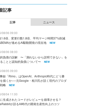
着記事
記事
ニュース
/08/06 09:00
数1.6倍、変更行数1.8倍、平均マージ時間37%削減
ABEMAが進めるAI駆動開発の現在地
NEW
/08/06 08:00
的負債の誤解 〜「測れないから説明できない」を
ることと認知的負債について〜
NEW
/08/05 09:00
議事録「Rimo」はOpenAI、Anthropic時代にどう勝
を描くか──元Google・相川氏が説く現代のプロダ
戦略
NEW
/08/04 11:00
に生成されたコードがレビューを崩壊させる？
deRabbitが語るAI時代の開発生産性向上のコツ