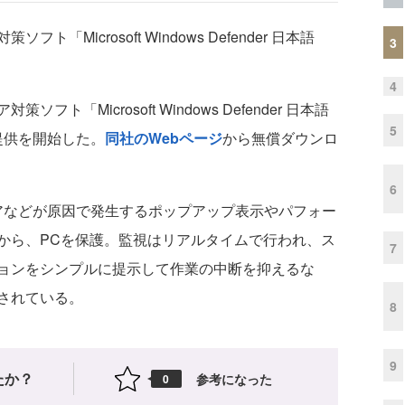
Microsoft Windows Defender 日本語
3
4
「Microsoft Windows Defender 日本語
5
）の提供を開始した。
同社のWebページ
から無償ダウンロ
6
イウェアなどが原因で発生するポップアップ表示やパフォー
から、PCを保護。監視はリアルタイムで行われ、ス
7
ョンをシンプルに提示して作業の中断を抑えるな
されている。
8
9
たか？
参考になった
0