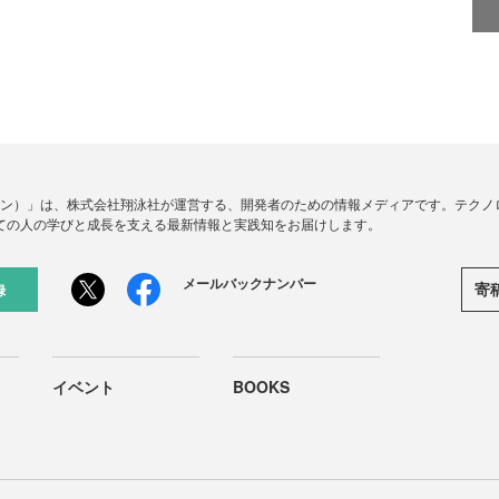
ードジン）」は、株式会社翔泳社が運営する、開発者のための情報メディアです。テク
ての人の学びと成長を支える最新情報と実践知をお届けします。
メールバックナンバー
寄
録
イベント
BOOKS