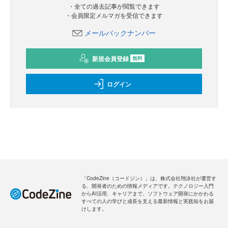
・全ての過去記事が閲覧できます
・会員限定メルマガを受信できます
メールバックナンバー
新規会員登録
無料
ログイン
「CodeZine（コードジン）」は、株式会社翔泳社が運営す
る、開発者のための情報メディアです。テクノロジー入門
からAI活用、キャリアまで、ソフトウェア開発にかかわる
すべての人の学びと成長を支える最新情報と実践知をお届
けします。