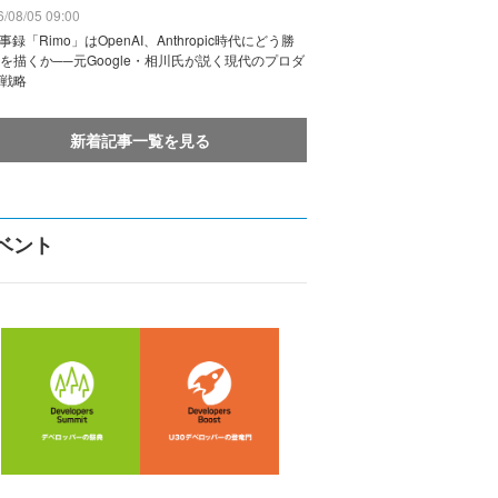
/08/05 09:00
議事録「Rimo」はOpenAI、Anthropic時代にどう勝
を描くか──元Google・相川氏が説く現代のプロダ
戦略
新着記事一覧を見る
ベント