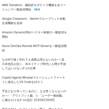
AWS Transform、継続的モダナイズ機能を全リー
ジョンで一般提供開始
NEW
Google Classroom、Geminiでルーブリック自動
生成機能を追加
Amazon DynamoDBがベクター検索の一般提供を
開始
Azure DevOps Remote MCP Serverを一般提供開
始
なぜAIで速く作れても成果は増えないのか──及
川卓也氏が説く、AIネイティブ時代に人間が手放
してはいけない2つの仕事
Copilot Agents Windowでエージェントファース
トに進化したVS Codeを試そう
予定どおり作っているのに、なぜ良くならないの
か──「アウトプット脳」と「ユーザー価値脳」
に橋をかける3つの設計【CEDEC2026】
最近のAIは、なぜこんなに「賢く」感じるの？