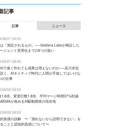
着記事
記事
ニュース
/08/07 09:00
は「測定されるもの」──Grafana Labsが検証した
エージェント実用化までの6つの疑い
/08/07 08:00
AIで速く作れても成果は増えないのか──及川卓也
説く、AIネイティブ時代に人間が手放してはいけな
つの仕事
/08/06 09:00
数1.6倍、変更行数1.8倍、平均マージ時間37%削減
ABEMAが進めるAI駆動開発の現在地
/08/06 08:00
的負債の誤解 〜「測れないから説明できない」を
ることと認知的負債について〜