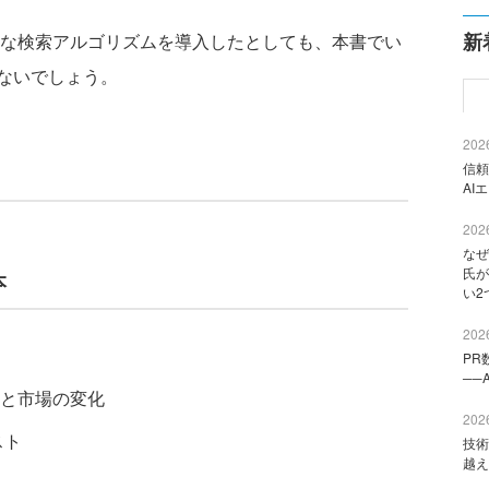
新
トな検索アルゴリズムを導入したとしても、本書でい
ないでしょう。
2026
信頼
AI
2026
なぜ
氏が
本
い2
2026
PR
──
と市場の変化
2026
スト
技術
越え