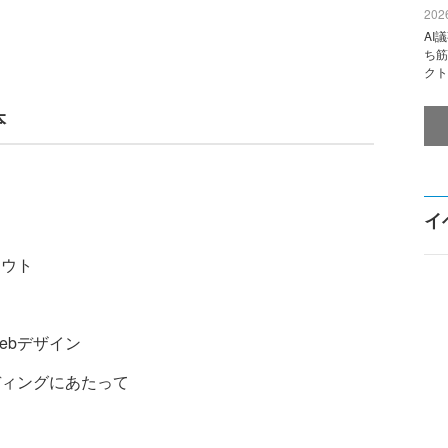
2026
AI
ち筋
クト
本
イ
アウト
ebデザイン
ディングにあたって