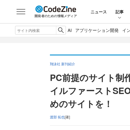
ニュース
記事
開発者のための情報メディア
AI
アプリケーション開発
イ
翔泳社 新刊紹介
PC前提のサイト制
イルファーストSE
めのサイトを！
渡部 拓也
[著]