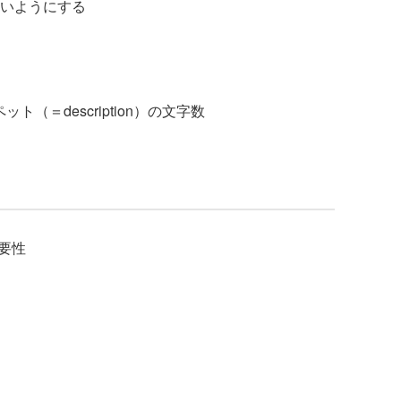
いようにする
（＝description）の文字数
要性