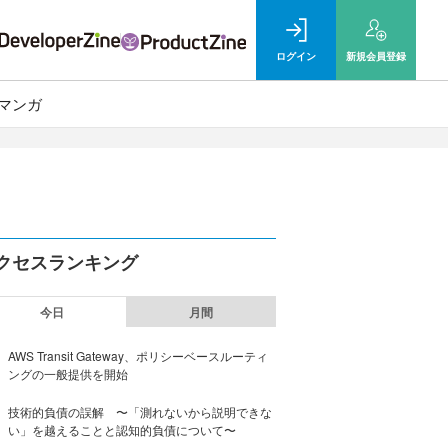
ログイン
新規
会員登録
マンガ
クセスランキング
今日
月間
AWS Transit Gateway、ポリシーベースルーティ
ングの一般提供を開始
技術的負債の誤解 〜「測れないから説明できな
い」を越えることと認知的負債について〜