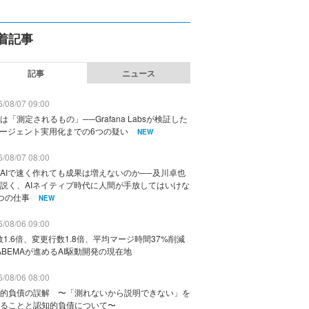
着記事
記事
ニュース
/08/07 09:00
は「測定されるもの」──Grafana Labsが検証した
エージェント実用化までの6つの疑い
NEW
/08/07 08:00
AIで速く作れても成果は増えないのか──及川卓也
説く、AIネイティブ時代に人間が手放してはいけな
つの仕事
NEW
/08/06 09:00
数1.6倍、変更行数1.8倍、平均マージ時間37%削減
ABEMAが進めるAI駆動開発の現在地
/08/06 08:00
的負債の誤解 〜「測れないから説明できない」を
ることと認知的負債について〜