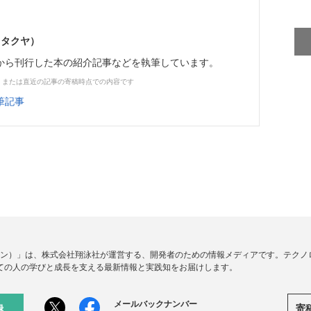
 タクヤ）
から刊行した本の紹介記事などを執筆しています。
、または直近の記事の寄稿時点での内容です
筆記事
ードジン）」は、株式会社翔泳社が運営する、開発者のための情報メディアです。テク
ての人の学びと成長を支える最新情報と実践知をお届けします。
メールバックナンバー
寄
録