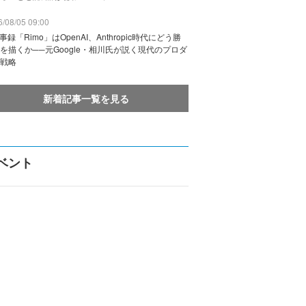
/08/05 09:00
議事録「Rimo」はOpenAI、Anthropic時代にどう勝
を描くか──元Google・相川氏が説く現代のプロダ
戦略
新着記事一覧を見る
ベント