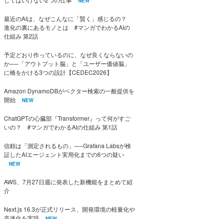
NEW
最近のAIは、なぜこんなに「賢く」感じるの？
進化の裏にあるモノとは #マンガでわかるAIの
仕組み 第2話
予定どおり作っているのに、なぜ良くならないの
か──「アウトプット脳」と「ユーザー価値脳」
に橋をかける3つの設計【CEDEC2026】
Amazon DynamoDBがベクター検索の一般提供を
開始
NEW
ChatGPTの心臓部『Transformer』って何がすご
いの？ #マンガでわかるAIの仕組み 第1話
信頼は「測定されるもの」──Grafana Labsが検
証したAIエージェント実用化までの6つの疑い
NEW
AWS、7月27日週に発表した新機能をまとめて紹
介
Next.js 16.3が正式リリース、開発環境の軽量化や
高速化を実現
NEW