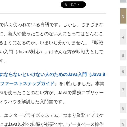
ポスト
3
発で広く使われている言語です。しかし、さまざまな
に、新人や使ったことのない人にとってはどんなこ
4
るようになるのか、いまいち分かりません。『即戦
a入門（Java 8対応）』はそんな方が即戦力として
5
す。
6
にならないといけない人のためのJava入門（Java 8
発ファーストステップガイド
』を刊行しました。本書
7
vaを使ったことのない方が、Javaで業務アプリケー
ノウハウを解説した入門書です。
8
が、エンタープライズシステム、つまり業務アプリケ
はJava以外の知識が必要です。データベース操作
9