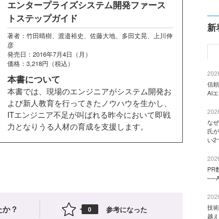
エンタープライズシステム開発ファース
トステップガイド
新
著者：竹田晴樹、渡邉裕史、佐藤大地、多田丈晃、上川伸
彦
発売日：2016年7月4日（月）
価格：3,218円（税込）
2026
本書について
信頼
本書では、現場のエンジニアがシステム開発お
AI
よび新人教育を行ってきたノウハウを生かし、
2026
ITエンジニア不足が叫ばれる昨今において即戦
なぜ
力となりうる人材の育成を支援します。
氏が
い2
2026
PR
──
2026
技術
たか？
参考になった
0
越え