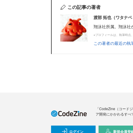
この記事の著者
渡部 拓也（ワタナベ
翔泳社所属。翔泳社
※プロフィールは、執筆時点
この著者の最近の執
「CodeZine（コ
ア開発にかかわるすべ
ログイン
新規会員登