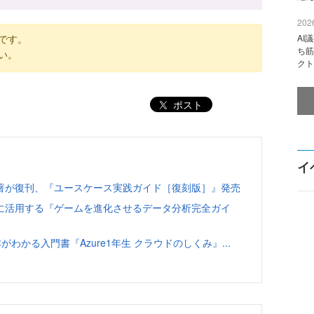
2026
です。
AI
ち筋
い。
クト
ポスト
イ
著が復刊、『ユースケース実践ガイド［復刻版］』発売
に活用する『ゲームを進化させるデータ分析完全ガイ
がわかる入門書『Azure1年生 クラウドのしくみ』...