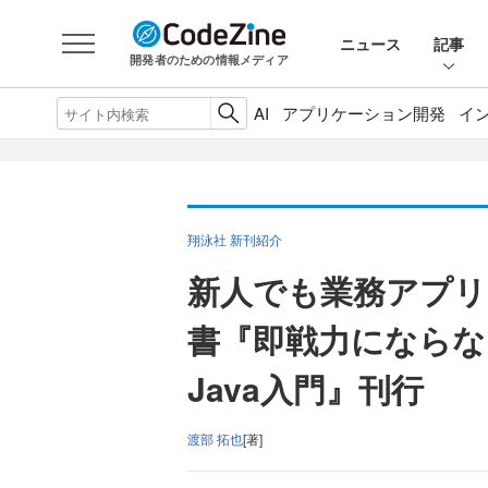
ニュース
記事
開発者のための情報メディア
AI
アプリケーション開発
イ
翔泳社 新刊紹介
新人でも業務アプリ
書『即戦力になら
Java入門』刊行
渡部 拓也
[著]