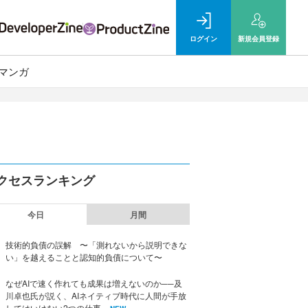
ログイン
新規
会員登録
マンガ
クセスランキング
今日
月間
技術的負債の誤解 〜「測れないから説明できな
い」を越えることと認知的負債について〜
なぜAIで速く作れても成果は増えないのか──及
川卓也氏が説く、AIネイティブ時代に人間が手放
してはいけない2つの仕事