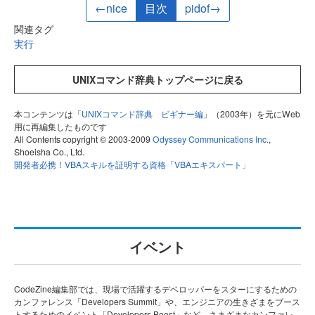
←nice
目次
pidof→
関連タグ
実行
UNIXコマンド辞典トップページに戻る
本コンテンツは「
UNIXコマンド辞典 ビギナー編
」（2003年）を元にWeb
用に再編集したものです
All Contents copyright © 2003-2009
Odyssey Communications Inc.
,
Shoeisha Co., Ltd.
開発者必携！VBAスキルを証明する資格「VBAエキスパート」
イベント
CodeZine編集部では、現場で活躍するデベロッパーをスターにするための
カンファレンス「Developers Summit」や、エンジニアの生きざまをブース
トするためのイベント「Developers Boost」など、さまざまなカンファレ