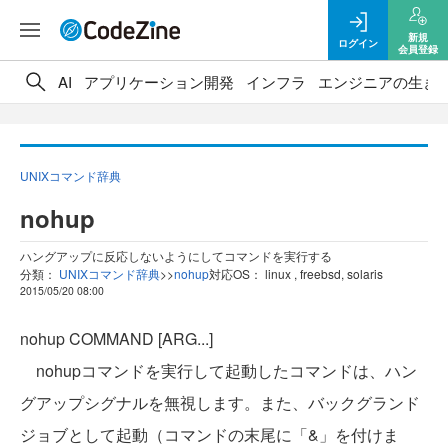
新規
ログイン
会員登録
AI
アプリケーション開発
インフラ
エンジニアの生き
UNIXコマンド辞典
nohup
ハングアップに反応しないようにしてコマンドを実行する
分類：
UNIXコマンド辞典
>
>
nohup
対応OS： linux , freebsd, solaris
2015/05/20 08:00
nohup COMMAND [ARG...]
nohupコマンドを実行して起動したコマンドは、ハン
グアップシグナルを無視します。また、バックグランド
ジョブとして起動（コマンドの末尾に「&」を付けま