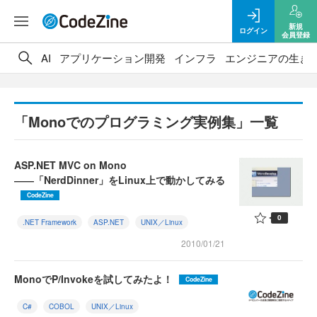
新規
ログイン
会員登録
AI
アプリケーション開発
インフラ
エンジニアの生き
「Monoでのプログラミング実例集」一覧
ASP.NET MVC on Mono
――「NerdDinner」をLinux上で動かしてみる
CodeZine
0
.NET Framework
ASP.NET
UNIX／Linux
2010/01/21
MonoでP/Invokeを試してみたよ！
CodeZine
C#
COBOL
UNIX／Linux