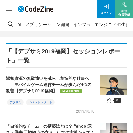
新規
ログイン
会員登録
AI
アプリケーション開発
インフラ
エンジニアの生き
「【デブサミ2019福岡】セッションレポー
ト」一覧
認知資源の無駄遣いを減らし創造的な仕事へ
――モバイルゲーム運営チームが歩んだ4つの
改善【デブサミ2019福岡】
DeveloperZine
0
デブサミ
イベントレポート
2019/10/10
「自治的なチーム」の構築法とは？ Yahoo!天
気・災害 天神拠点の立ち上げでの実践から学ぶ