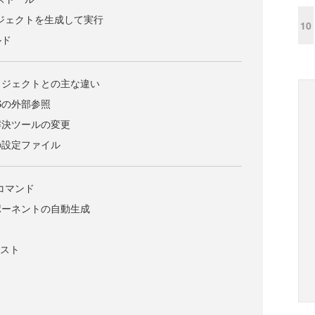
でプロジェクトを生成して実行
10
ルド
ロジェクトとの主な違い
Sの外部参照
解決ツールの変更
の設定ファイル
なコマンド
ポーネントの自動生成
ク
テスト
ド