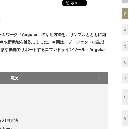
ポスト
3
)
4
ワーク「Angular」の活用方法を、サンプルとともに紹
更点や新機能を解説しました。今回は、プロジェクトの生成
5
ざまな機能でサポートするコマンドラインツール「Angular
6
目次
7
8
9
本的な利用方法
インストール