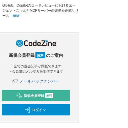
GitHub、Copilotのコードレビューにおけるエー
ジェントスキルとMCPサーバーの連携を正式リリ
ース
NEW
新規会員登録
のご案内
無料
・全ての過去記事が閲覧できます
・会員限定メルマガを受信できます
メールバックナンバー
新規会員登録
無料
ログイン