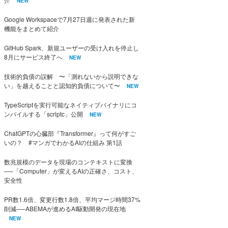
NEW
Google Workspaceで7月27日週に発表された新
機能をまとめて紹介
GitHub Spark、新規ユーザーの受け入れを停止し
8月にサービス終了へ
NEW
技術的負債の誤解 〜「測れないから説明できな
い」を越えることと認知的負債について〜
NEW
TypeScriptを実行可能なネイティブバイナリにコ
ンパイルする「scriptc」公開
NEW
ChatGPTの心臓部『Transformer』って何がすご
いの？ #マンガでわかるAIの仕組み 第1話
数兆規模のデータを現場のコンテキストに変換
──「Computer」が変えるAIの正確さ、コスト、
安全性
PR数1.6倍、変更行数1.8倍、平均マージ時間37%
削減──ABEMAが進めるAI駆動開発の現在地
NEW