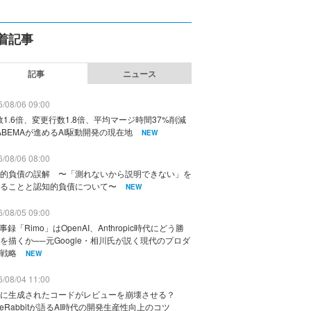
着記事
記事
ニュース
/08/06 09:00
数1.6倍、変更行数1.8倍、平均マージ時間37%削減
ABEMAが進めるAI駆動開発の現在地
NEW
/08/06 08:00
的負債の誤解 〜「測れないから説明できない」を
ることと認知的負債について〜
NEW
/08/05 09:00
議事録「Rimo」はOpenAI、Anthropic時代にどう勝
を描くか──元Google・相川氏が説く現代のプロダ
戦略
NEW
/08/04 11:00
に生成されたコードがレビューを崩壊させる？
deRabbitが語るAI時代の開発生産性向上のコツ