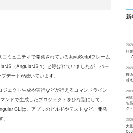
新
2026
PR
ースコミュニティで開発されているJavaScriptフレーム
──
rJS（AngularJS 1）と呼ばれていましたが、バー
2026
技術
ップデートが続いています。
越え
アプリのプロジェクト生成や実行などが行えるコマンドライン
2026
AI
LIのコマンドで生成したプロジェクトをひな型にして、
ち筋
ngular CLIは、アプリのビルドやテストなど、開発
クト
す。
2026
大量
Co