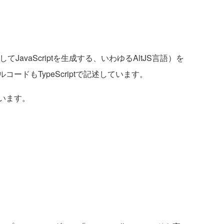
換してJavaScriptを生成する、いわゆるAltJS言語）を
ードもTypeScriptで記述しています。
います。