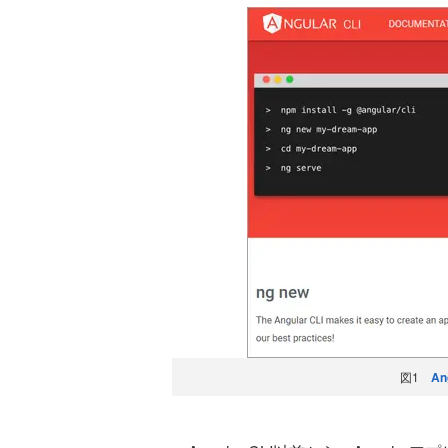
図1
An