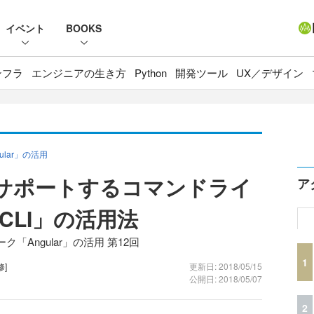
イベント
BOOKS
ンフラ
エンジニアの生き方
Python
開発ツール
UX／デザイン
lar」の活用
強力サポートするコマンドライ
ア
 CLI」の活用法
Angular」の活用 第12回
1
修]
更新日: 2018/05/15
公開日: 2018/05/07
2