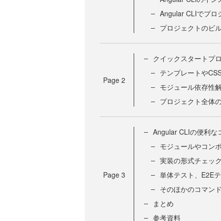
Angular CLI
プロジェクトのビ
クイックスタートプ
テンプレートやCS
Page
2
モジュール依存性
プロジェクト全体
Angular CLIの便利
モジュールやコン
実装の形式チェッ
Page
3
単体テスト、E2E
そのほかのコマン
まとめ
参考資料