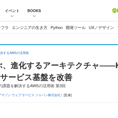
イベント
BOOKS
ンフラ
エンジニアの生き方
Python
開発ツール
UX／デザイン
決するAWSの活用術
ぶ、進化するアーキテクチャ――Kub
サービス基盤を改善
課題を解決するAWSの活用術 第3回
アマゾン ウェブ サービス ジャパン株式会社）
[監修]