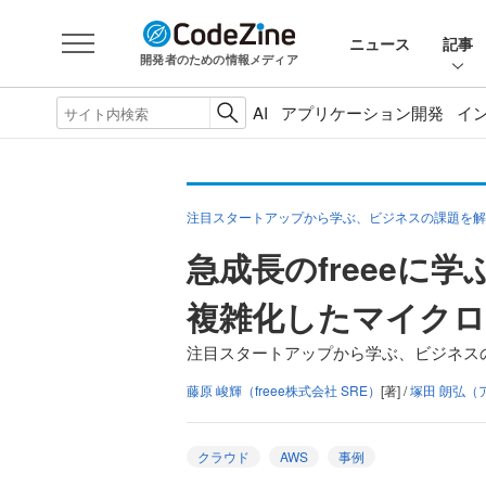
ニュース
記事
開発者のための情報メディア
AI
アプリケーション開発
イ
注目スタートアップから学ぶ、ビジネスの課題を解
急成長のfreeeに学
複雑化したマイクロ
注目スタートアップから学ぶ、ビジネスの
藤原 峻輝（freee株式会社 SRE）
[著] /
塚田 朗弘（
クラウド
AWS
事例