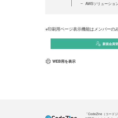
AWSソリューショ
※印刷用ページ表示機能はメンバーの
新規会員
WEB用を表示
「CodeZine（コ