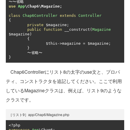
〜〜省略
use
App
\Chap6\Magazine
;
class
Chap6Controller
extends
Controller
{
private
 $magazine
;
public
function
 __construct
(
Magazine
$magazine
)
{
		$this
->
magazine 
=
 $magazine
;
}
〜省略〜
}
Chap6Controllerにリスト8の太字のuse文と、プロパ
ティ、コンストラクタを追記してください。ここで利用
しているMagazineクラスは、例えば、リスト9のような
クラスです。
［リスト9］app/Chap6/Magazine.php
<?
namespace
App
\Chap6
;