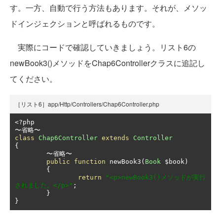
す。一方、自動で行う方法もあります。それが、メソッ
ドインジェクションと呼ばれるものです。
実際にコードで確認していきましょう。リスト6の
newBook3()メソッドをChap6Controllerクラスに追記し
てください。
［リスト6］app/Http/Controllers/Chap6Controller.php
<?
〜省略〜
class
Chap6Controller
extends
Controller
{
〜省略〜
public
function
 newBook3
(
Book
 $book
)
{
return
"<p>newBook3()メソッドが実行
されました。</p>"
;
}
}