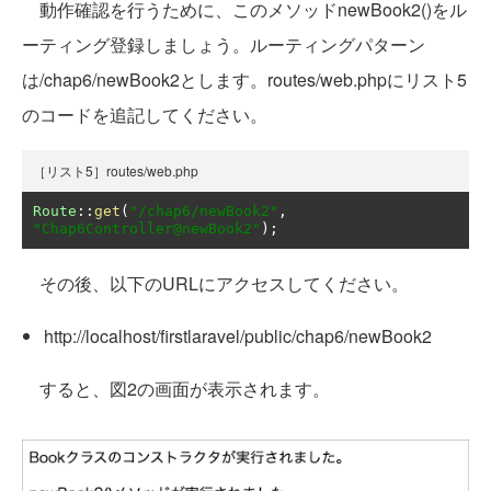
動作確認を行うために、このメソッドnewBook2()をル
ーティング登録しましょう。ルーティングパターン
は/chap6/newBook2とします。routes/web.phpにリスト5
のコードを追記してください。
［リスト5］routes/web.php
Route
::
get
(
"/chap6/newBook2"
,
"Chap6Controller@newBook2"
);
その後、以下のURLにアクセスしてください。
http://localhost/firstlaravel/public/chap6/newBook2
すると、図2の画面が表示されます。