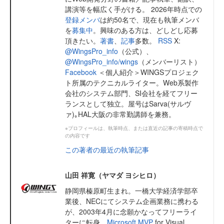
講演等を幅広く手がける。 2026年時点での
登録メンバ
は約50名で、現在も執筆メンバ
を
募集中
。興味のある方は、どしどし応募
頂きたい。
著書
、
記事
多数。
RSS
X:
@WingsPro_info
（公式）、
@WingsPro_info/wings
（メンバーリスト）
Facebook
＜個人紹介＞WINGSプロジェク
ト所属のテクニカルライター。Web系製作
会社のシステム部門、SI会社を経てフリー
ランスとして独立。屋号はSarva(サルヴ
ァ)｡HAL大阪の非常勤講師を兼務。
※プロフィールは、執筆時点、または直近の記事の寄稿時点で
の内容です
この著者の最近の執筆記事
山田 祥寛（ヤマダ ヨシヒロ）
静岡県榛原町生まれ。一橋大学経済学部卒
業後、NECにてシステム企画業務に携わる
が、2003年4月に念願かなってフリーライ
ターに転身。
Microsoft MVP
for Visual