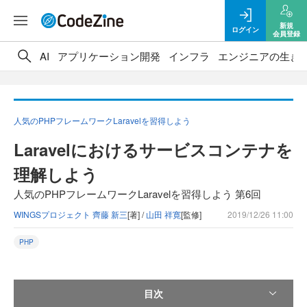
新規
ログイン
会員登録
AI
アプリケーション開発
インフラ
エンジニアの生き
人気のPHPフレームワークLaravelを習得しよう
Laravelにおけるサービスコンテナを
理解しよう
人気のPHPフレームワークLaravelを習得しよう 第6回
WINGSプロジェクト 齊藤 新三
[著] /
山田 祥寛
[監修]
2019/12/26 11:00
PHP
目次