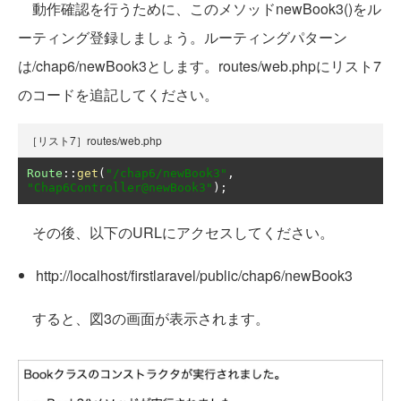
動作確認を行うために、このメソッドnewBook3()をル
ーティング登録しましょう。ルーティングパターン
は/chap6/newBook3とします。routes/web.phpにリスト7
のコードを追記してください。
［リスト7］routes/web.php
Route
::
get
(
"/chap6/newBook3"
,
"Chap6Controller@newBook3"
);
その後、以下のURLにアクセスしてください。
http://localhost/firstlaravel/public/chap6/newBook3
すると、図3の画面が表示されます。