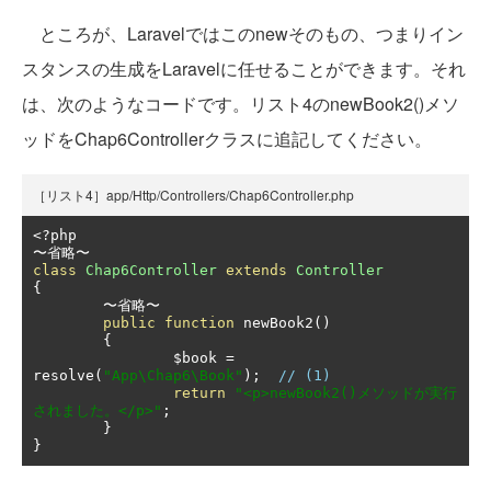
ところが、Laravelではこのnewそのもの、つまりイン
スタンスの生成をLaravelに任せることができます。それ
は、次のようなコードです。リスト4のnewBook2()メソ
ッドをChap6Controllerクラスに追記してください。
［リスト4］app/Http/Controllers/Chap6Controller.php
<?
〜省略〜
class
Chap6Controller
extends
Controller
{
〜省略〜
public
function
 newBook2
()
{
		$book 
=
resolve
(
"App\Chap6\Book"
);
// (1)
return
"<p>newBook2()メソッドが実行
されました。</p>"
;
}
}