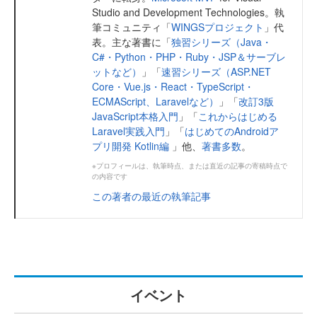
Studio and Development Technologies。執
筆コミュニティ「
WINGSプロジェクト
」代
表。主な著書に「
独習シリーズ（Java・
C#・Python・PHP・Ruby・JSP＆サーブレ
ットなど）
」「
速習シリーズ（ASP.NET
Core・Vue.js・React・TypeScript・
ECMAScript、Laravelなど）
」「
改訂3版
JavaScript本格入門
」「
これからはじめる
Laravel実践入門
」「
はじめてのAndroidア
プリ開発 Kotlin編
」他、
著書多数
。
※プロフィールは、執筆時点、または直近の記事の寄稿時点で
の内容です
この著者の最近の執筆記事
イベント