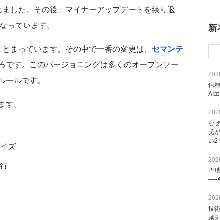
れました。その後、マイナーアップデートを繰り返
となっています。
新
まとまっています。その中で一番の変更は、
セマンテ
ろです。このバージョニングは多くのオープンソー
2026
ルールです。
信頼
AI
ます。
2026
なぜ
氏が
い2
イズ
2026
行
PR
──
2026
技術
越え