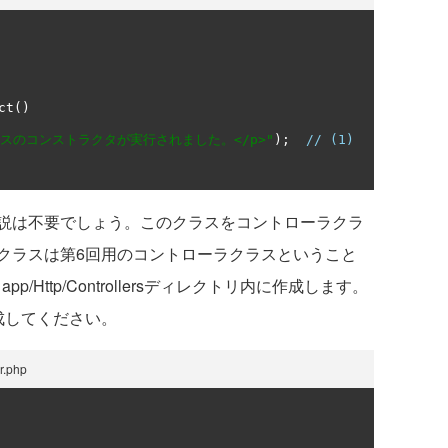
ct
()
クラスのコンストラクタが実行されました。</p>"
);
// (1)
説は不要でしょう。このクラスをコントローラクラ
クラスは第6回用のコントローラクラスということ
app/Http/Controllersディレクトリ内に作成します。
成してください。
r.php