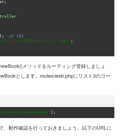
er
;
troller
);
// (1)
ook()メソッドが実行されました。</p>"
;
wBook()メソッドをルーティング登録しましょ
Bookとします。routes/web.phpにリスト3のコー
p6Controller@newBook"
);
、動作確認を行っておきましょう。以下のURLに