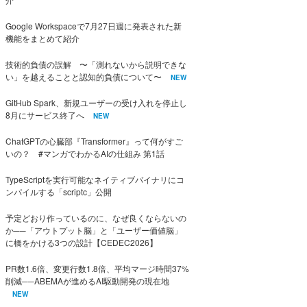
Google Workspaceで7月27日週に発表された新
機能をまとめて紹介
技術的負債の誤解 〜「測れないから説明できな
い」を越えることと認知的負債について〜
NEW
GitHub Spark、新規ユーザーの受け入れを停止し
8月にサービス終了へ
NEW
ChatGPTの心臓部『Transformer』って何がすご
いの？ #マンガでわかるAIの仕組み 第1話
TypeScriptを実行可能なネイティブバイナリにコ
ンパイルする「scriptc」公開
予定どおり作っているのに、なぜ良くならないの
か──「アウトプット脳」と「ユーザー価値脳」
に橋をかける3つの設計【CEDEC2026】
PR数1.6倍、変更行数1.8倍、平均マージ時間37%
削減──ABEMAが進めるAI駆動開発の現在地
NEW