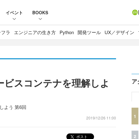
イベント
BOOKS
ンフラ
エンジニアの生き方
Python
開発ツール
UX／デザイン
るサービスコンテナを理解しよ
ア
得しよう 第6回
1
2019/12/26 11:00
2
ポスト