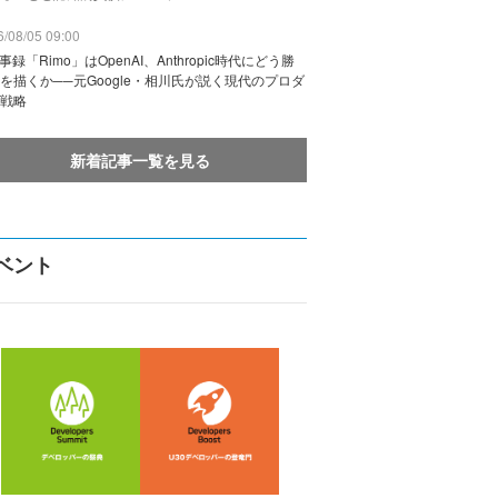
/08/05 09:00
議事録「Rimo」はOpenAI、Anthropic時代にどう勝
を描くか──元Google・相川氏が説く現代のプロダ
戦略
新着記事一覧を見る
ベント