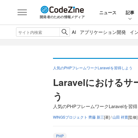
ニュース
記事
開発者のための情報メディア
AI
アプリケーション開発
イ
人気のPHPフレームワークLaravelを習得しよう
Laravelにおけ
う
人気のPHPフレームワークLaravelを習
WINGSプロジェクト 齊藤 新三
[著] /
山田 祥寛
[監修]
PHP