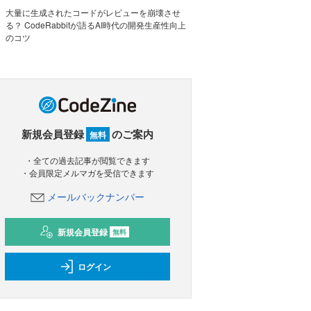
大量に生成されたコードがレビューを崩壊させ
る？ CodeRabbitが語るAI時代の開発生産性向上
のコツ
新規会員登録
のご案内
無料
・全ての過去記事が閲覧できます
・会員限定メルマガを受信できます
メールバックナンバー
新規会員登録
無料
ログイン