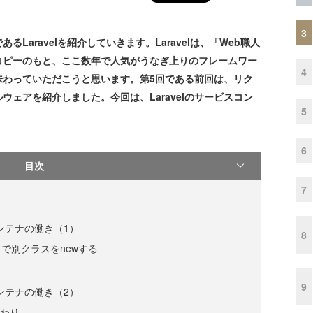
3
aravelを紹介していきます。Laravelは、「Web職人
コピーのもと、ここ数年で人気がうなぎ上りのフレームワー
4
味わっていただこうと思います。第5回である前回は、リク
ェアを紹介しました。今回は、Laravelのサービスコン
5
6
目次
7
コンテナの働き（1）
8
で別クラスをnewする
9
コンテナの働き（2）
代わり