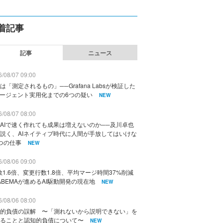
着記事
記事
ニュース
/08/07 09:00
は「測定されるもの」──Grafana Labsが検証した
エージェント実用化までの6つの疑い
NEW
/08/07 08:00
AIで速く作れても成果は増えないのか──及川卓也
説く、AIネイティブ時代に人間が手放してはいけな
つの仕事
NEW
/08/06 09:00
数1.6倍、変更行数1.8倍、平均マージ時間37%削減
ABEMAが進めるAI駆動開発の現在地
NEW
/08/06 08:00
的負債の誤解 〜「測れないから説明できない」を
ることと認知的負債について〜
NEW