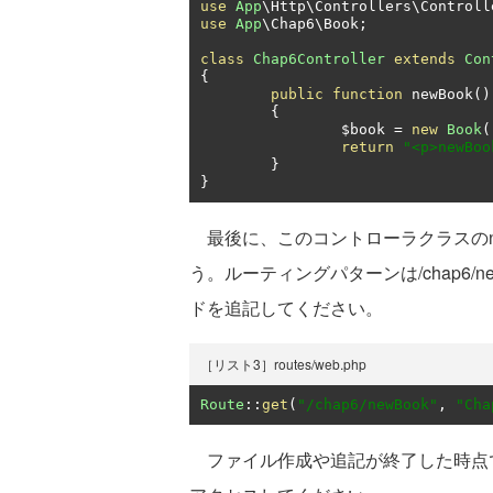
use
App
\Http\Controllers\Controll
use
App
\Chap6\Book
;
class
Chap6Controller
extends
Con
{
public
function
 newBook
()
{
		$book 
=
new
Book
(
return
"<p>newB
}
}
最後に、このコントローラクラスのne
う。ルーティングパターンは/chap6/new
ドを追記してください。
［リスト3］routes/web.php
Route
::
get
(
"/chap6/newBook"
,
"Cha
ファイル作成や追記が終了した時点で