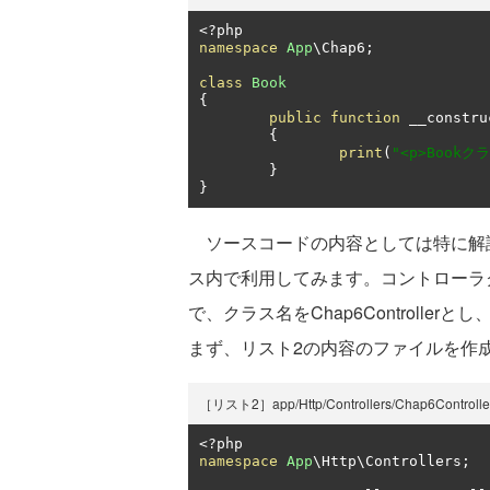
<?
namespace
App
\Chap6
;
class
Book
{
public
function
 __constru
{
print
(
"<p>Book
}
}
ソースコードの内容としては特に解
ス内で利用してみます。コントローラ
で、クラス名をChap6Controllerとし、
まず、リスト2の内容のファイルを作
［リスト2］app/Http/Controllers/Chap6Controlle
<?
namespace
App
\Http\Controllers
;